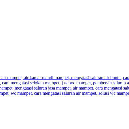
n air mampet, air kamar mandi mampet, mengatasi saluran air buntu
,
car
t, cara mengatasi selokan mampet
,
jasa wc mampet, pembersih saluran a
 mampet
,
mengatasi saluran jasa mampet, air mampet, cara mengatasi sa
mpet, wc mampet, cara mengatasi saluran air mampet, solusi wc mampe