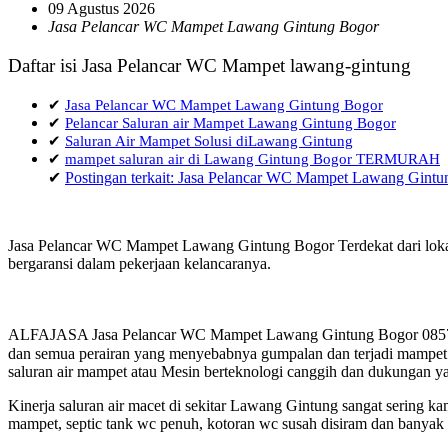
09 Agustus 2026
Jasa Pelancar WC Mampet Lawang Gintung Bogor
Daftar isi Jasa Pelancar WC Mampet lawang-gintung
✔
Jasa Pelancar WC Mampet Lawang Gintung Bogor
✔
Pelancar Saluran air Mampet Lawang Gintung Bogor
✔
Saluran Air Mampet Solusi diLawang Gintung
✔
mampet saluran air di Lawang Gintung Bogor TERMURAH
✔
Postingan terkait: Jasa Pelancar WC Mampet Lawang Gint
Jasa Pelancar WC Mampet Lawang Gintung Bogor Terdekat dari lokas
bergaransi dalam pekerjaan kelancaranya.
ALFAJASA Jasa Pelancar WC Mampet Lawang Gintung Bogor 0857 144
dan semua perairan yang menyebabnya gumpalan dan terjadi mampet a
saluran air mampet atau Mesin berteknologi canggih dan dukungan ya
Kinerja saluran air macet di sekitar Lawang Gintung sangat sering 
mampet, septic tank wc penuh, kotoran wc susah disiram dan banyak h