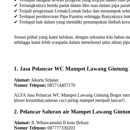
✔ Tersangkutnya benda padat dalam liku ruas dalam pipa paral
✔ Terjadi pengerasan Lemak/Lemak beku dan menumpuk sehingg
✔ Terdapat pembocoran Pipa Paralon sehingga Banyaknya materia
✔ Terdapat bak dalam yang memiliki penumpukan limbah keras /
Sesuai prihal yang kami infokan, dengan seksama kita bahas m
sehingga kami lebih waspada dalam menelusuri jalur aliran pipa
1. Jasa Pelancar WC Mampet Lawang Gintung
Alamat:
Jakarta Selatan
Nomor Telepon:
085714407170
ALFA Jasa Pelancar WC Mampet Lawang Gintung Bogor menepati
kloset tersumbat,saluran cuci piring mampet menjadi lancar!!.
2. Pelancar Saluran air Mampet Lawang Gintu
Alamat:
Jl. Wibawamukti II kota Bekasi
Nomor Telepon:
087777330203