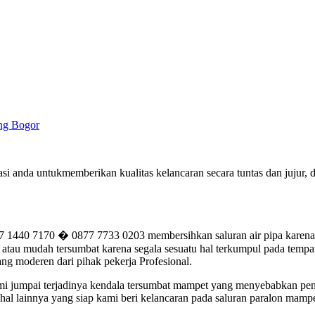
ung Bogor
i anda untukmemberikan kualitas kelancaran secara tuntas dan jujur
0 7170 � 0877 7733 0203 membersihkan saluran air pipa karena ma
tau mudah tersumbat karena segala sesuatu hal terkumpul pada tempatn
ng moderen dari pihak pekerja Profesional.
kami jumpai terjadinya kendala tersumbat mampet yang menyebabkan pe
al lainnya yang siap kami beri kelancaran pada saluran paralon mampe