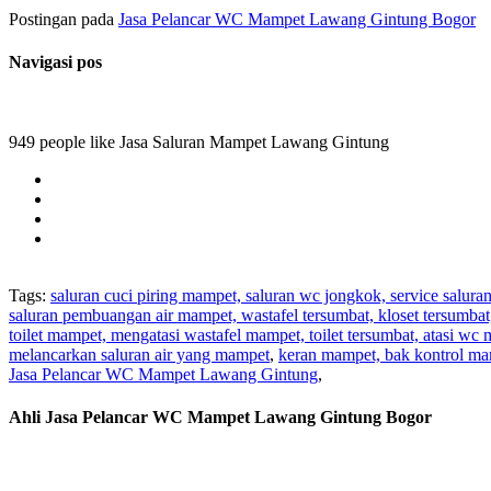
Postingan pada
Jasa Pelancar WC Mampet Lawang Gintung Bogor
Navigasi pos
949 people like Jasa Saluran Mampet Lawang Gintung
Tags:
saluran cuci piring mampet, saluran wc jongkok, service salura
saluran pembuangan air mampet, wastafel tersumbat, kloset tersumba
toilet mampet, mengatasi wastafel mampet, toilet tersumbat, atasi wc
melancarkan saluran air yang mampet
,
keran mampet, bak kontrol ma
Jasa Pelancar WC Mampet Lawang Gintung
,
Ahli Jasa Pelancar WC Mampet Lawang Gintung Bogor