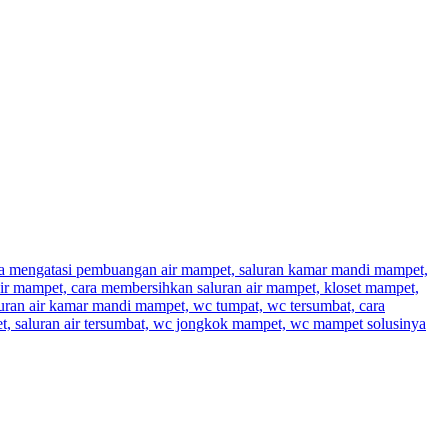
a mengatasi pembuangan air mampet, saluran kamar mandi mampet,
ir mampet, cara membersihkan saluran air mampet, kloset mampet,
luran air kamar mandi mampet, wc tumpat, wc tersumbat, cara
t, saluran air tersumbat, wc jongkok mampet, wc mampet solusinya