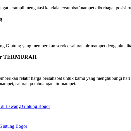
t terampil mengatasi kendala tersumbat/mampet diberbagai posisi rua
g
ntung yang memberikan service saluran air mampet dengankualitas te
ogor TERMURAH
ikan relatif harga bersahabat untuk kamu yang menghubungi hari ini
mampet, saluran pembuangan air mampet.
 di Lawang Gintung Bogor
 Gintung Bogor