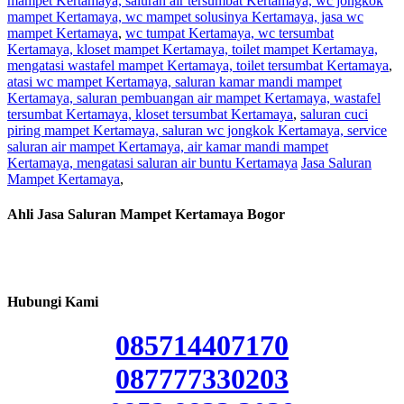
mampet Kertamaya, saluran air tersumbat Kertamaya, wc jongkok
mampet Kertamaya, wc mampet solusinya Kertamaya, jasa wc
mampet Kertamaya
,
wc tumpat Kertamaya, wc tersumbat
Kertamaya, kloset mampet Kertamaya, toilet mampet Kertamaya,
mengatasi wastafel mampet Kertamaya, toilet tersumbat Kertamaya
,
atasi wc mampet Kertamaya, saluran kamar mandi mampet
Kertamaya, saluran pembuangan air mampet Kertamaya, wastafel
tersumbat Kertamaya, kloset tersumbat Kertamaya
,
saluran cuci
piring mampet Kertamaya, saluran wc jongkok Kertamaya, service
saluran air mampet Kertamaya, air kamar mandi mampet
Kertamaya, mengatasi saluran air buntu Kertamaya
Jasa Saluran
Mampet Kertamaya
,
Ahli Jasa Saluran Mampet Kertamaya Bogor
Hubungi Kami
085714407170
087777330203