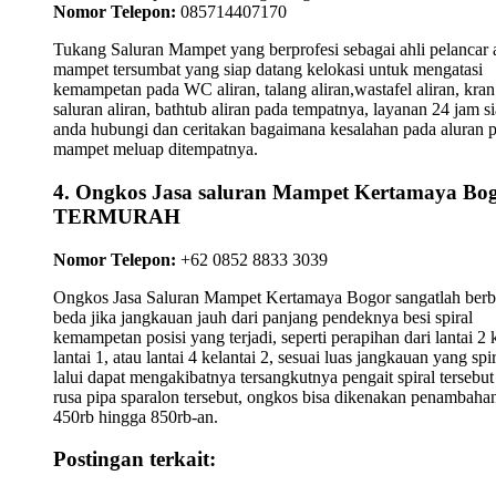
Nomor Telepon:
085714407170
Tukang Saluran Mampet yang berprofesi sebagai ahli pelancar a
mampet tersumbat yang siap datang kelokasi untuk mengatasi
kemampetan pada WC aliran, talang aliran,wastafel aliran, kran
saluran aliran, bathtub aliran pada tempatnya, layanan 24 jam s
anda hubungi dan ceritakan bagaimana kesalahan pada aluran 
mampet meluap ditempatnya.
4. Ongkos Jasa saluran Mampet Kertamaya Bo
TERMURAH
Nomor Telepon:
+62 0852 8833 3039
Ongkos Jasa Saluran Mampet Kertamaya Bogor sangatlah berb
beda jika jangkauan jauh dari panjang pendeknya besi spiral
kemampetan posisi yang terjadi, seperti perapihan dari lantai 2 
lantai 1, atau lantai 4 kelantai 2, sesuai luas jangkauan yang spi
lalui dapat mengakibatnya tersangkutnya pengait spiral tersebu
rusa pipa sparalon tersebut, ongkos bisa dikenakan penambahan
450rb hingga 850rb-an.
Postingan terkait: