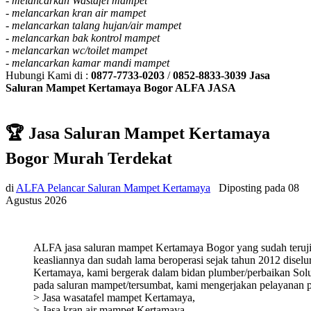
-
melancarkan Wastafel mampet
-
melancarkan kran air mampet
-
melancarkan talang hujan/air mampet
-
melancarkan bak kontrol mampet
-
melancarkan wc/toilet mampet
-
melancarkan kamar mandi mampet
Hubungi Kami di :
0877-7733-0203
/
0852-8833-3039
Jasa
Saluran Mampet Kertamaya Bogor ALFA JASA
🏆 Jasa Saluran Mampet Kertamaya
Bogor Murah Terdekat
di
ALFA Pelancar Saluran Mampet Kertamaya
Diposting pada
08
Agustus 2026
ALFA jasa saluran mampet Kertamaya Bogor yang sudah teruj
keasliannya dan sudah lama beroperasi sejak tahun 2012 diselu
Kertamaya, kami bergerak dalam bidan plumber/perbaikan Solu
pada saluran mampet/tersumbat, kami mengerjakan pelayanan p
> Jasa wasatafel mampet Kertamaya,
> Jasa kran air mampet Kertamaya,