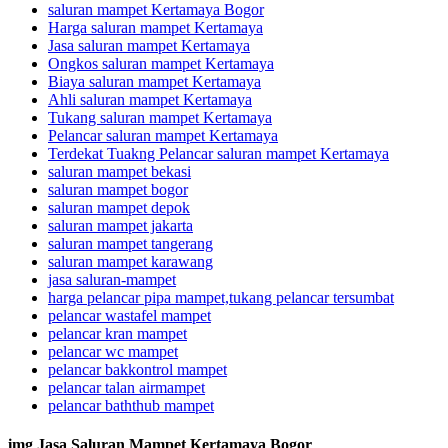
saluran mampet Kertamaya Bogor
Harga saluran mampet Kertamaya
Jasa saluran mampet Kertamaya
Ongkos saluran mampet Kertamaya
Biaya saluran mampet Kertamaya
Ahli saluran mampet Kertamaya
Tukang saluran mampet Kertamaya
Pelancar saluran mampet Kertamaya
Terdekat Tuakng Pelancar saluran mampet Kertamaya
saluran mampet bekasi
saluran mampet bogor
saluran mampet depok
saluran mampet jakarta
saluran mampet tangerang
saluran mampet karawang
jasa saluran-mampet
harga pelancar pipa mampet,tukang pelancar tersumbat
pelancar wastafel mampet
pelancar kran mampet
pelancar wc mampet
pelancar bakkontrol mampet
pelancar talan airmampet
pelancar baththub mampet
img Jasa Saluran Mampet Kertamaya Bogor