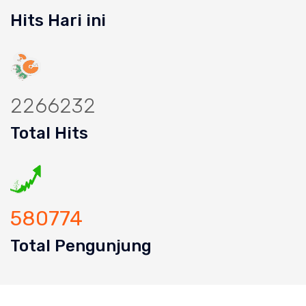
Hits Hari ini
2266232
Total Hits
580774
Total Pengunjung
ran mampet bekasi, saluran mampet b