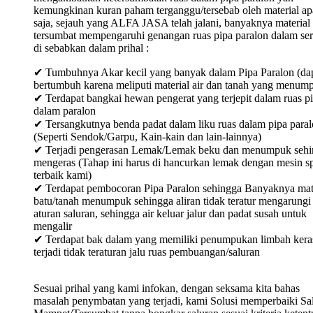
kemungkinan kuran paham terganggu/tersebab oleh material ap
saja, sejauh yang ALFA JASA telah jalani, banyaknya material
tersumbat mempengaruhi genangan ruas pipa paralon dalam ser
di sebabkan dalam prihal :
✔ Tumbuhnya Akar kecil yang banyak dalam Pipa Paralon (da
bertumbuh karena meliputi material air dan tanah yang menum
✔ Terdapat bangkai hewan pengerat yang terjepit dalam ruas p
dalam paralon
✔ Tersangkutnya benda padat dalam liku ruas dalam pipa para
(Seperti Sendok/Garpu, Kain-kain dan lain-lainnya)
✔ Terjadi pengerasan Lemak/Lemak beku dan menumpuk sehi
mengeras (Tahap ini harus di hancurkan lemak dengan mesin sp
terbaik kami)
✔ Terdapat pembocoran Pipa Paralon sehingga Banyaknya mat
batu/tanah menumpuk sehingga aliran tidak teratur mengarungi
aturan saluran, sehingga air keluar jalur dan padat susah untuk
mengalir
✔ Terdapat bak dalam yang memiliki penumpukan limbah keras
terjadi tidak teraturan jalu ruas pembuangan/saluran
Sesuai prihal yang kami infokan, dengan seksama kita bahas
masalah penymbatan yang terjadi, kami Solusi memperbaiki Sa