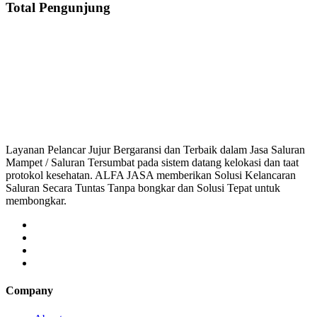
Total Pengunjung
Saluran Mampet Cikedokan, saluran mampet Cikedokan Cikarang Barat, Harga
saluran mampet bekasi, saluran mampet bogor, salur
Layanan Pelancar Jujur Bergaransi dan Terbaik dalam Jasa Saluran
Mampet / Saluran Tersumbat pada sistem datang kelokasi dan taat
protokol kesehatan. ALFA JASA memberikan Solusi Kelancaran
Saluran Secara Tuntas Tanpa bongkar dan Solusi Tepat untuk
membongkar.
Company