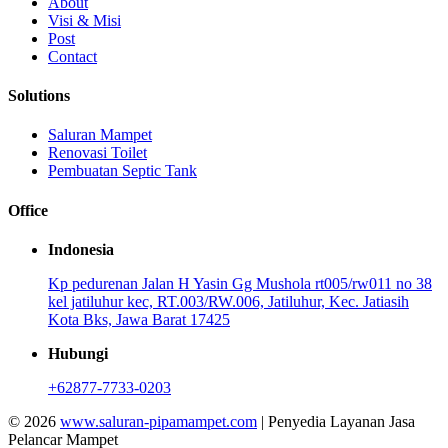
About
Visi & Misi
Post
Contact
Solutions
Saluran Mampet
Renovasi Toilet
Pembuatan Septic Tank
Office
Indonesia
Kp pedurenan Jalan H Yasin Gg Mushola rt005/rw011 no 38
kel jatiluhur kec, RT.003/RW.006, Jatiluhur, Kec. Jatiasih
Kota Bks, Jawa Barat 17425
Hubungi
+62877-7733-0203
© 2026
www.saluran-pipamampet.com
| Penyedia Layanan Jasa
Pelancar Mampet