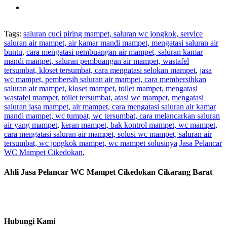
Tags:
saluran cuci piring mampet, saluran wc jongkok, service
saluran air mampet, air kamar mandi mampet, mengatasi saluran air
buntu
,
cara mengatasi pembuangan air mampet, saluran kamar
mandi mampet, saluran pembuangan air mampet, wastafel
tersumbat, kloset tersumbat, cara mengatasi selokan mampet
,
jasa
wc mampet, pembersih saluran air mampet, cara membersihkan
saluran air mampet, kloset mampet, toilet mampet, mengatasi
wastafel mampet, toilet tersumbat, atasi wc mampet
,
mengatasi
saluran jasa mampet, air mampet, cara mengatasi saluran air kamar
mandi mampet, wc tumpat, wc tersumbat, cara melancarkan saluran
air yang mampet
,
keran mampet, bak kontrol mampet, wc mampet,
cara mengatasi saluran air mampet, solusi wc mampet, saluran air
tersumbat, wc jongkok mampet, wc mampet solusinya
Jasa Pelancar
WC Mampet Cikedokan
,
Ahli Jasa Pelancar WC Mampet Cikedokan Cikarang Barat
Hubungi Kami