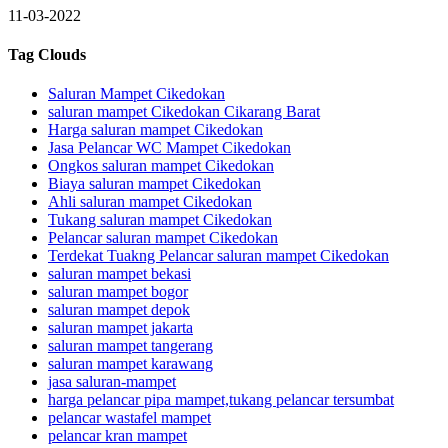
11-03-2022
Tag Clouds
Saluran Mampet Cikedokan
saluran mampet Cikedokan Cikarang Barat
Harga saluran mampet Cikedokan
Jasa Pelancar WC Mampet Cikedokan
Ongkos saluran mampet Cikedokan
Biaya saluran mampet Cikedokan
Ahli saluran mampet Cikedokan
Tukang saluran mampet Cikedokan
Pelancar saluran mampet Cikedokan
Terdekat Tuakng Pelancar saluran mampet Cikedokan
saluran mampet bekasi
saluran mampet bogor
saluran mampet depok
saluran mampet jakarta
saluran mampet tangerang
saluran mampet karawang
jasa saluran-mampet
harga pelancar pipa mampet,tukang pelancar tersumbat
pelancar wastafel mampet
pelancar kran mampet