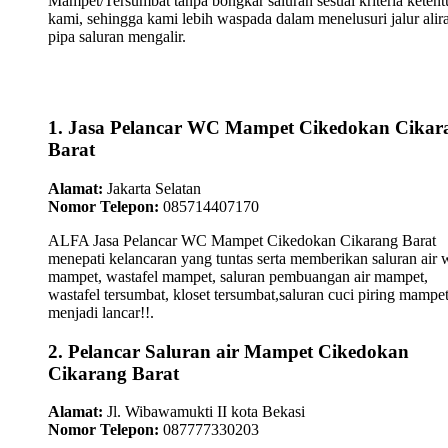
Mampet/Tersumbat tanpa bongkar saluran sesuai kriteria keten
kami, sehingga kami lebih waspada dalam menelusuri jalur alir
pipa saluran mengalir.
1. Jasa Pelancar WC Mampet Cikedokan Cikar
Barat
Alamat:
Jakarta Selatan
Nomor Telepon:
085714407170
ALFA Jasa Pelancar WC Mampet Cikedokan Cikarang Barat
menepati kelancaran yang tuntas serta memberikan saluran air 
mampet, wastafel mampet, saluran pembuangan air mampet,
wastafel tersumbat, kloset tersumbat,saluran cuci piring mampe
menjadi lancar!!.
2. Pelancar Saluran air Mampet Cikedokan
Cikarang Barat
Alamat:
Jl. Wibawamukti II kota Bekasi
Nomor Telepon:
087777330203