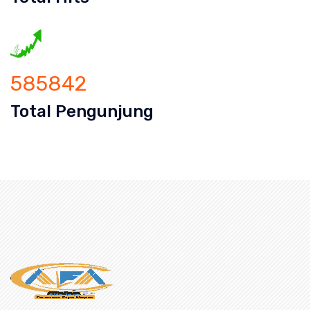
585842
Total Pengunjung
ampet bekasi, saluran mampet bogor,