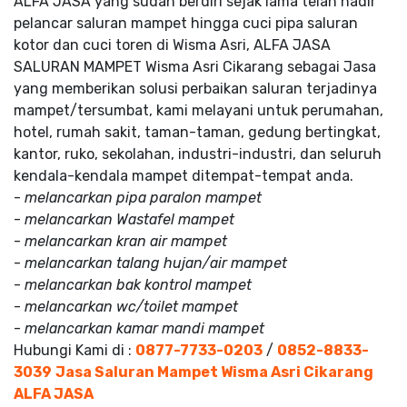
ALFA JASA yang sudah berdiri sejak lama telah hadir
pelancar saluran mampet hingga cuci pipa saluran
kotor dan cuci toren di Wisma Asri, ALFA JASA
SALURAN MAMPET Wisma Asri Cikarang sebagai Jasa
yang memberikan solusi perbaikan saluran terjadinya
mampet/tersumbat, kami melayani untuk perumahan,
hotel, rumah sakit, taman-taman, gedung bertingkat,
kantor, ruko, sekolahan, industri-industri, dan seluruh
kendala-kendala mampet ditempat-tempat anda.
-
melancarkan pipa paralon mampet
-
melancarkan Wastafel mampet
-
melancarkan kran air mampet
-
melancarkan talang hujan/air mampet
-
melancarkan bak kontrol mampet
-
melancarkan wc/toilet mampet
-
melancarkan kamar mandi mampet
Hubungi Kami di :
0877-7733-0203
/
0852-8833-
3039
Jasa Saluran Mampet Wisma Asri Cikarang
ALFA JASA