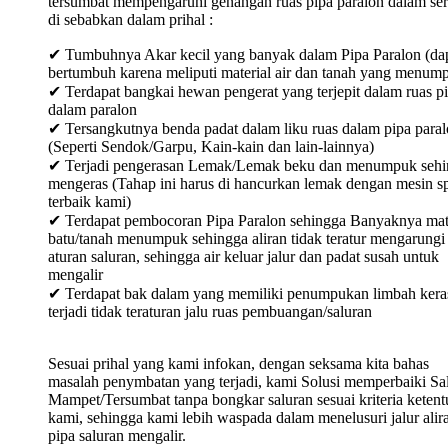
tersumbat mempengaruhi genangan ruas pipa paralon dalam ser
di sebabkan dalam prihal :
✔ Tumbuhnya Akar kecil yang banyak dalam Pipa Paralon (da
bertumbuh karena meliputi material air dan tanah yang menum
✔ Terdapat bangkai hewan pengerat yang terjepit dalam ruas p
dalam paralon
✔ Tersangkutnya benda padat dalam liku ruas dalam pipa para
(Seperti Sendok/Garpu, Kain-kain dan lain-lainnya)
✔ Terjadi pengerasan Lemak/Lemak beku dan menumpuk sehi
mengeras (Tahap ini harus di hancurkan lemak dengan mesin sp
terbaik kami)
✔ Terdapat pembocoran Pipa Paralon sehingga Banyaknya mat
batu/tanah menumpuk sehingga aliran tidak teratur mengarungi
aturan saluran, sehingga air keluar jalur dan padat susah untuk
mengalir
✔ Terdapat bak dalam yang memiliki penumpukan limbah keras
terjadi tidak teraturan jalu ruas pembuangan/saluran
Sesuai prihal yang kami infokan, dengan seksama kita bahas
masalah penymbatan yang terjadi, kami Solusi memperbaiki Sa
Mampet/Tersumbat tanpa bongkar saluran sesuai kriteria keten
kami, sehingga kami lebih waspada dalam menelusuri jalur alir
pipa saluran mengalir.