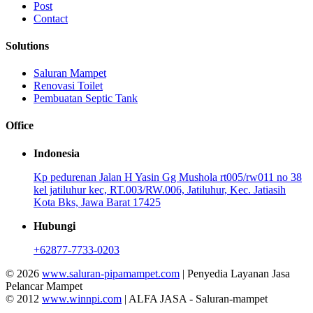
Post
Contact
Solutions
Saluran Mampet
Renovasi Toilet
Pembuatan Septic Tank
Office
Indonesia
Kp pedurenan Jalan H Yasin Gg Mushola rt005/rw011 no 38
kel jatiluhur kec, RT.003/RW.006, Jatiluhur, Kec. Jatiasih
Kota Bks, Jawa Barat 17425
Hubungi
+62877-7733-0203
© 2026
www.saluran-pipamampet.com
| Penyedia Layanan Jasa
Pelancar Mampet
© 2012
www.winnpi.com
| ALFA JASA - Saluran-mampet