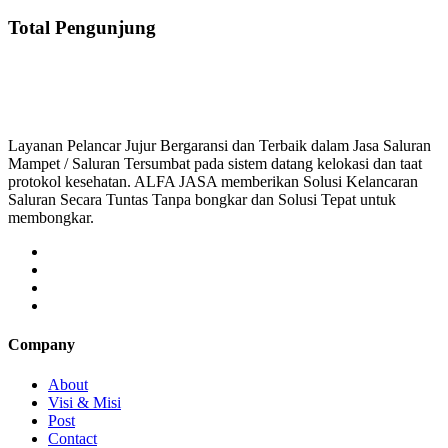
Total Pengunjung
saluran 
Layanan Pelancar Jujur Bergaransi dan Terbaik dalam Jasa Saluran
Mampet / Saluran Tersumbat pada sistem datang kelokasi dan taat
protokol kesehatan. ALFA JASA memberikan Solusi Kelancaran
Saluran Secara Tuntas Tanpa bongkar dan Solusi Tepat untuk
membongkar.
Company
About
Visi & Misi
Post
Contact