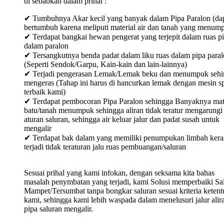
di sebabkan dalam prihal :
✔ Tumbuhnya Akar kecil yang banyak dalam Pipa Paralon (da
bertumbuh karena meliputi material air dan tanah yang menum
✔ Terdapat bangkai hewan pengerat yang terjepit dalam ruas p
dalam paralon
✔ Tersangkutnya benda padat dalam liku ruas dalam pipa para
(Seperti Sendok/Garpu, Kain-kain dan lain-lainnya)
✔ Terjadi pengerasan Lemak/Lemak beku dan menumpuk sehi
mengeras (Tahap ini harus di hancurkan lemak dengan mesin sp
terbaik kami)
✔ Terdapat pembocoran Pipa Paralon sehingga Banyaknya mat
batu/tanah menumpuk sehingga aliran tidak teratur mengarungi
aturan saluran, sehingga air keluar jalur dan padat susah untuk
mengalir
✔ Terdapat bak dalam yang memiliki penumpukan limbah keras
terjadi tidak teraturan jalu ruas pembuangan/saluran
Sesuai prihal yang kami infokan, dengan seksama kita bahas
masalah penymbatan yang terjadi, kami Solusi memperbaiki Sa
Mampet/Tersumbat tanpa bongkar saluran sesuai kriteria keten
kami, sehingga kami lebih waspada dalam menelusuri jalur alir
pipa saluran mengalir.