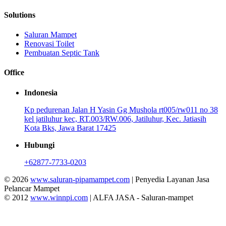
Solutions
Saluran Mampet
Renovasi Toilet
Pembuatan Septic Tank
Office
Indonesia
Kp pedurenan Jalan H Yasin Gg Mushola rt005/rw011 no 38
kel jatiluhur kec, RT.003/RW.006, Jatiluhur, Kec. Jatiasih
Kota Bks, Jawa Barat 17425
Hubungi
+62877-7733-0203
© 2026
www.saluran-pipamampet.com
| Penyedia Layanan Jasa
Pelancar Mampet
© 2012
www.winnpi.com
| ALFA JASA - Saluran-mampet