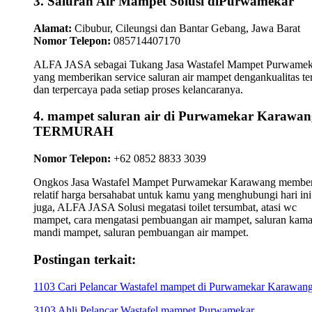
3. Saluran Air Mampet Solusi diPurwamekar
Alamat:
Cibubur, Cileungsi dan Bantar Gebang, Jawa Barat
Nomor Telepon:
085714407170
ALFA JASA sebagai Tukang Jasa Wastafel Mampet Purwamek
yang memberikan service saluran air mampet dengankualitas te
dan terpercaya pada setiap proses kelancaranya.
4. mampet saluran air di Purwamekar Karawan
TERMURAH
Nomor Telepon:
+62 0852 8833 3039
Ongkos Jasa Wastafel Mampet Purwamekar Karawang membe
relatif harga bersahabat untuk kamu yang menghubungi hari ini
juga, ALFA JASA Solusi megatasi toilet tersumbat, atasi wc
mampet, cara mengatasi pembuangan air mampet, saluran kama
mandi mampet, saluran pembuangan air mampet.
Postingan terkait:
1103 Cari Pelancar Wastafel mampet di Purwamekar Karawan
3103 Ahli Pelancar Wastafel mampet Purwamekar