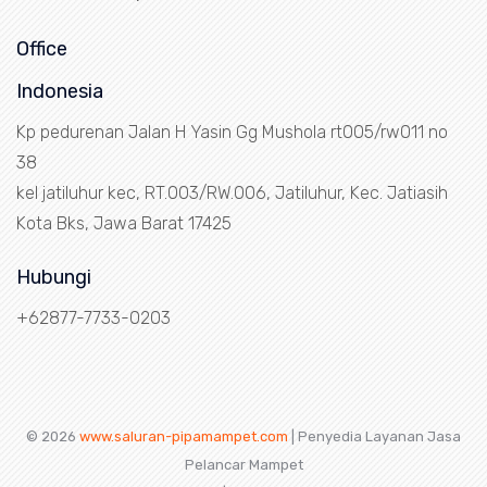
Office
Indonesia
Kp pedurenan Jalan H Yasin Gg Mushola rt005/rw011 no
38
kel jatiluhur kec, RT.003/RW.006, Jatiluhur, Kec. Jatiasih
Kota Bks, Jawa Barat 17425
Hubungi
+62877-7733-0203
© 2026
www.saluran-pipamampet.com
| Penyedia Layanan Jasa
Pelancar Mampet