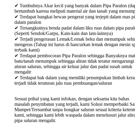
✔ Tumbuhnya Akar kecil yang banyak dalam Pipa Paralon (da
bertumbuh karena meliputi material air dan tanah yang menum
✔ Terdapat bangkai hewan pengerat yang terjepit dalam ruas p
dalam paralon
✔ Tersangkutnya benda padat dalam liku ruas dalam pipa para
(Seperti Sendok/Garpu, Kain-kain dan lain-lainnya)
✔ Terjadi pengerasan Lemak/Lemak beku dan menumpuk sehi
mengeras (Tahap ini harus di hancurkan lemak dengan mesin sp
terbaik kami)
✔ Terdapat pembocoran Pipa Paralon sehingga Banyaknya mat
batu/tanah menumpuk sehingga aliran tidak teratur mengarungi
aturan saluran, sehingga air keluar jalur dan padat susah untuk
mengalir
✔ Terdapat bak dalam yang memiliki penumpukan limbah keras
terjadi tidak teraturan jalu ruas pembuangan/saluran
Sesuai prihal yang kami infokan, dengan seksama kita bahas
masalah penymbatan yang terjadi, kami Solusi memperbaiki Sa
Mampet/Tersumbat tanpa bongkar saluran sesuai kriteria keten
kami, sehingga kami lebih waspada dalam menelusuri jalur alir
pipa saluran mengalir.