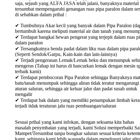
saja, sejauh yang ALFA JASA telah jalani, banyaknya material
tersumbat mempengaruhi genangan ruas pipa paralon dalam ser
di sebabkan dalam prihal :
✔ Tumbuhnya Akar kecil yang banyak dalam Pipa Paralon (da
bertumbuh karena meliputi material air dan tanah yang menum
✔ Terdapat bangkai hewan pengerat yang terjepit dalam ruas p
dalam paralon
✔ Tersangkutnya benda padat dalam liku ruas dalam pipa para
(Seperti Sendok/Garpu, Kain-kain dan lain-lainnya)
✔ Terjadi pengerasan Lemak/Lemak beku dan menumpuk sehi
mengeras (Tahap ini harus di hancurkan lemak dengan mesin sp
terbaik kami)
✔ Terdapat pembocoran Pipa Paralon sehingga Banyaknya mat
batu/tanah menumpuk sehingga aliran tidak teratur mengarungi
aturan saluran, sehingga air keluar jalur dan padat susah untuk
mengalir
✔ Terdapat bak dalam yang memiliki penumpukan limbah keras
terjadi tidak teraturan jalu ruas pembuangan/saluran
Sesuai prihal yang kami infokan, dengan seksama kita bahas
masalah penymbatan yang terjadi, kami Solusi memperbaiki Sa
Mampet/Tersumbat tanpa bongkar saluran sesuai kriteria keten
kami, sehingga kami lebih waspada dalam menelusuri jalur alir