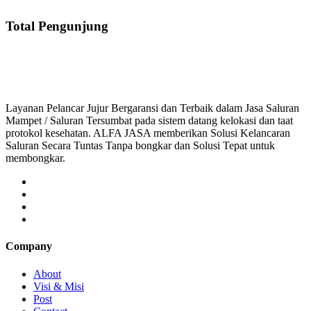
Total Pengunjung
saluran mampet bekasi, saluran mampet bogor, sa
Layanan Pelancar Jujur Bergaransi dan Terbaik dalam Jasa Saluran
Mampet / Saluran Tersumbat pada sistem datang kelokasi dan taat
protokol kesehatan. ALFA JASA memberikan Solusi Kelancaran
Saluran Secara Tuntas Tanpa bongkar dan Solusi Tepat untuk
membongkar.
Company
About
Visi & Misi
Post