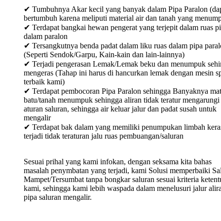
✔ Tumbuhnya Akar kecil yang banyak dalam Pipa Paralon (da
bertumbuh karena meliputi material air dan tanah yang menum
✔ Terdapat bangkai hewan pengerat yang terjepit dalam ruas p
dalam paralon
✔ Tersangkutnya benda padat dalam liku ruas dalam pipa para
(Seperti Sendok/Garpu, Kain-kain dan lain-lainnya)
✔ Terjadi pengerasan Lemak/Lemak beku dan menumpuk sehi
mengeras (Tahap ini harus di hancurkan lemak dengan mesin sp
terbaik kami)
✔ Terdapat pembocoran Pipa Paralon sehingga Banyaknya mat
batu/tanah menumpuk sehingga aliran tidak teratur mengarungi
aturan saluran, sehingga air keluar jalur dan padat susah untuk
mengalir
✔ Terdapat bak dalam yang memiliki penumpukan limbah keras
terjadi tidak teraturan jalu ruas pembuangan/saluran
Sesuai prihal yang kami infokan, dengan seksama kita bahas
masalah penymbatan yang terjadi, kami Solusi memperbaiki Sa
Mampet/Tersumbat tanpa bongkar saluran sesuai kriteria keten
kami, sehingga kami lebih waspada dalam menelusuri jalur alir
pipa saluran mengalir.