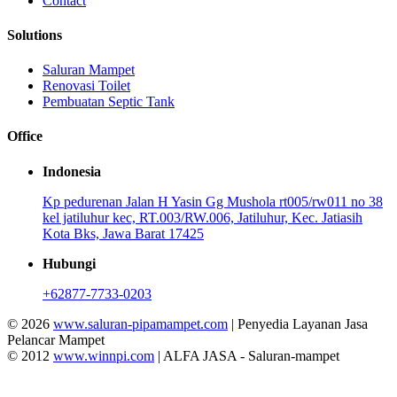
Contact
Solutions
Saluran Mampet
Renovasi Toilet
Pembuatan Septic Tank
Office
Indonesia
Kp pedurenan Jalan H Yasin Gg Mushola rt005/rw011 no 38
kel jatiluhur kec, RT.003/RW.006, Jatiluhur, Kec. Jatiasih
Kota Bks, Jawa Barat 17425
Hubungi
+62877-7733-0203
© 2026
www.saluran-pipamampet.com
| Penyedia Layanan Jasa
Pelancar Mampet
© 2012
www.winnpi.com
| ALFA JASA - Saluran-mampet