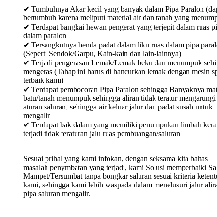
✔ Tumbuhnya Akar kecil yang banyak dalam Pipa Paralon (da
bertumbuh karena meliputi material air dan tanah yang menum
✔ Terdapat bangkai hewan pengerat yang terjepit dalam ruas p
dalam paralon
✔ Tersangkutnya benda padat dalam liku ruas dalam pipa para
(Seperti Sendok/Garpu, Kain-kain dan lain-lainnya)
✔ Terjadi pengerasan Lemak/Lemak beku dan menumpuk sehi
mengeras (Tahap ini harus di hancurkan lemak dengan mesin sp
terbaik kami)
✔ Terdapat pembocoran Pipa Paralon sehingga Banyaknya mat
batu/tanah menumpuk sehingga aliran tidak teratur mengarungi
aturan saluran, sehingga air keluar jalur dan padat susah untuk
mengalir
✔ Terdapat bak dalam yang memiliki penumpukan limbah keras
terjadi tidak teraturan jalu ruas pembuangan/saluran
Sesuai prihal yang kami infokan, dengan seksama kita bahas
masalah penymbatan yang terjadi, kami Solusi memperbaiki Sa
Mampet/Tersumbat tanpa bongkar saluran sesuai kriteria keten
kami, sehingga kami lebih waspada dalam menelusuri jalur alir
pipa saluran mengalir.