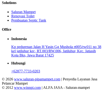
Solutions
Saluran Mampet
Renovasi Toilet
Pembuatan Septic Tank
Office
Indonesia
Kp pedurenan Jalan H Yasin Gg Mushola rt005/rw011 no 38
kel jatiluhur kec, RT.003/RW.006, Jatiluhur, Kec. Jatiasih
Kota Bks, Jawa Barat 17425
Hubungi
+62877-7733-0203
© 2026
www.saluran-pipamampet.com
| Penyedia Layanan Jasa
Pelancar Mampet
© 2012
www.winnpi.com
| ALFA JASA - Saluran-mampet