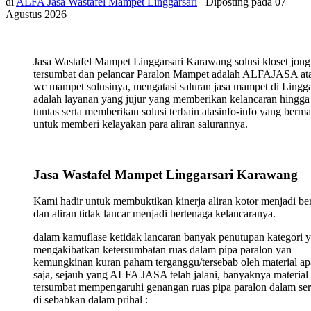
di
ALFA Jasa Wastafel Mampet Linggarsari
Diposting pada
07
Agustus 2026
Jasa Wastafel Mampet Linggarsari Karawang solusi kloset jon
tersumbat dan pelancar Paralon Mampet adalah ALFAJASA ata
wc mampet solusinya, mengatasi saluran jasa mampet di Lingga
adalah layanan yang jujur yang memberikan kelancaran hingga
tuntas serta memberikan solusi terbain atasinfo-info yang berma
untuk memberi kelayakan para aliran salurannya.
Jasa Wastafel Mampet Linggarsari Karawang
Kami hadir untuk membuktikan kinerja aliran kotor menjadi ber
dan aliran tidak lancar menjadi bertenaga kelancaranya.
dalam kamuflase ketidak lancaran banyak penutupan kategori 
mengakibatkan ketersumbatan ruas dalam pipa paralon yan
kemungkinan kuran paham terganggu/tersebab oleh material ap
saja, sejauh yang ALFA JASA telah jalani, banyaknya material
tersumbat mempengaruhi genangan ruas pipa paralon dalam ser
di sebabkan dalam prihal :