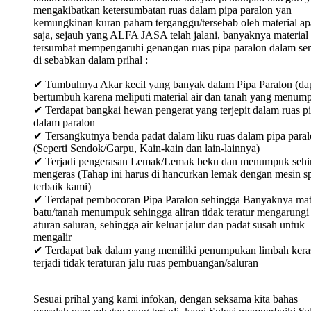
mengakibatkan ketersumbatan ruas dalam pipa paralon yan
kemungkinan kuran paham terganggu/tersebab oleh material ap
saja, sejauh yang ALFA JASA telah jalani, banyaknya material
tersumbat mempengaruhi genangan ruas pipa paralon dalam ser
di sebabkan dalam prihal :
✔ Tumbuhnya Akar kecil yang banyak dalam Pipa Paralon (da
bertumbuh karena meliputi material air dan tanah yang menum
✔ Terdapat bangkai hewan pengerat yang terjepit dalam ruas p
dalam paralon
✔ Tersangkutnya benda padat dalam liku ruas dalam pipa para
(Seperti Sendok/Garpu, Kain-kain dan lain-lainnya)
✔ Terjadi pengerasan Lemak/Lemak beku dan menumpuk sehi
mengeras (Tahap ini harus di hancurkan lemak dengan mesin sp
terbaik kami)
✔ Terdapat pembocoran Pipa Paralon sehingga Banyaknya mat
batu/tanah menumpuk sehingga aliran tidak teratur mengarungi
aturan saluran, sehingga air keluar jalur dan padat susah untuk
mengalir
✔ Terdapat bak dalam yang memiliki penumpukan limbah keras
terjadi tidak teraturan jalu ruas pembuangan/saluran
Sesuai prihal yang kami infokan, dengan seksama kita bahas