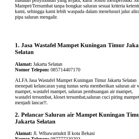
masalah penymbatan yang terjadi, kami Solusi memperbaiki Sa
Mampet/Tersumbat tanpa bongkar saluran sesuai kriteria keten
kami, sehingga kami lebih waspada dalam menelusuri jalur alir
pipa saluran mengalir.
1. Jasa Wastafel Mampet Kuningan Timur Jaka
Selatan
Alamat:
Jakarta Selatan
Nomor Telepon:
085714407170
ALFA Jasa Wastafel Mampet Kuningan Timur Jakarta Selatan
menepati kelancaran yang tuntas serta memberikan saluran air 
mampet, wastafel mampet, saluran pembuangan air mampet,
wastafel tersumbat, kloset tersumbat,saluran cuci piring mampe
menjadi lancar!!.
2. Pelancar Saluran air Mampet Kuningan Tim
Jakarta Selatan
Alamat:
Jl. Wibawamukti II kota Bekasi
Nomor Telepon:
087777330203