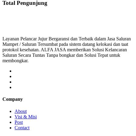
Total Pengunjung
saluran mampet bekasi, saluran mampet bogor, s
Layanan Pelancar Jujur Bergaransi dan Terbaik dalam Jasa Saluran
Mampet / Saluran Tersumbat pada sistem datang kelokasi dan taat
protokol kesehatan. ALFA JASA memberikan Solusi Kelancaran
Saluran Secara Tuntas Tanpa bongkar dan Solusi Tepat untuk
membongkar.
Company
About
Visi & Misi
Post
Contact