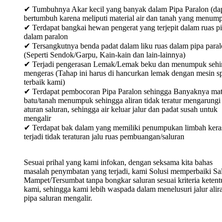
✔ Tumbuhnya Akar kecil yang banyak dalam Pipa Paralon (da
bertumbuh karena meliputi material air dan tanah yang menum
✔ Terdapat bangkai hewan pengerat yang terjepit dalam ruas p
dalam paralon
✔ Tersangkutnya benda padat dalam liku ruas dalam pipa para
(Seperti Sendok/Garpu, Kain-kain dan lain-lainnya)
✔ Terjadi pengerasan Lemak/Lemak beku dan menumpuk sehi
mengeras (Tahap ini harus di hancurkan lemak dengan mesin sp
terbaik kami)
✔ Terdapat pembocoran Pipa Paralon sehingga Banyaknya mat
batu/tanah menumpuk sehingga aliran tidak teratur mengarungi
aturan saluran, sehingga air keluar jalur dan padat susah untuk
mengalir
✔ Terdapat bak dalam yang memiliki penumpukan limbah keras
terjadi tidak teraturan jalu ruas pembuangan/saluran
Sesuai prihal yang kami infokan, dengan seksama kita bahas
masalah penymbatan yang terjadi, kami Solusi memperbaiki Sa
Mampet/Tersumbat tanpa bongkar saluran sesuai kriteria keten
kami, sehingga kami lebih waspada dalam menelusuri jalur alir
pipa saluran mengalir.