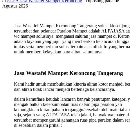
di
ALFA Jasa Wastafel Mampet Keroncong
Diposting pada
08
Agustus 2026
Jasa Wastafel Mampet Keroncong Tangerang solusi kloset jon
tersumbat dan pelancar Paralon Mampet adalah ALFAJASA ata
wc mampet solusinya, mengatasi saluran jasa mampet di Kero
adalah layanan yang jujur yang memberikan kelancaran hingga
tuntas serta memberikan solusi terbain atasinfo-info yang berma
untuk memberi kelayakan para aliran salurannya.
Jasa Wastafel Mampet Keroncong Tangerang
Kami hadir untuk membuktikan kinerja aliran kotor menjadi ber
dan aliran tidak lancar menjadi bertenaga kelancaranya.
dalam kamuflase ketidak lancaran banyak penutupan kategori 
mengakibatkan ketersumbatan ruas dalam pipa paralon yan
kemungkinan kuran paham terganggu/tersebab oleh material ap
saja, sejauh yang ALFA JASA telah jalani, banyaknya material
tersumbat mempengaruhi genangan ruas pipa paralon dalam ser
di sebabkan dalam prihal :