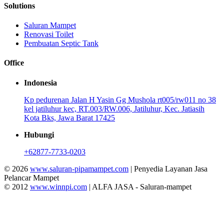
Solutions
Saluran Mampet
Renovasi Toilet
Pembuatan Septic Tank
Office
Indonesia
Kp pedurenan Jalan H Yasin Gg Mushola rt005/rw011 no 38
kel jatiluhur kec, RT.003/RW.006, Jatiluhur, Kec. Jatiasih
Kota Bks, Jawa Barat 17425
Hubungi
+62877-7733-0203
© 2026
www.saluran-pipamampet.com
| Penyedia Layanan Jasa
Pelancar Mampet
© 2012
www.winnpi.com
| ALFA JASA - Saluran-mampet