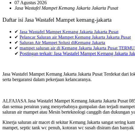
07 Agustus 2026
Jasa Wastafel Mampet Kemang Jakarta Jakarta Pusat
Daftar isi Jasa Wastafel Mampet kemang-jakarta
✔
Jasa Wastafel Mampet Kemang Jakarta Jakarta Pusat
✔
Pelancar Saluran air Mampet Kemang Jakarta Jakarta Pusat
✔
Saluran Air Mampet Solusi diKemang Jakarta
✔
mampet saluran air di Kemang Jakarta Jakarta Pusat TER
✔
Postingan terkait: Jasa Wastafel Mampet Kemang Jakarta Jak
Jasa Wastafel Mampet Kemang Jakarta Jakarta Pusat Terdekat dari l
serta bergaransi dalam pekerjaan kelancaranya.
ALFAJASA Jasa Wastafel Mampet Kemang Jakarta Jakarta Pusat 0857
dan semua perairan yang menyebabnya gumpalan dan terjadi mampet a
saluran air mampet atau Mesin berteknologi canggih dan dukungan ya
Kinerja saluran air macet di sekitar Kemang Jakarta sangat sering 
mampet, septic tank wc penuh, kotoran wc susah disiram dan banyak h