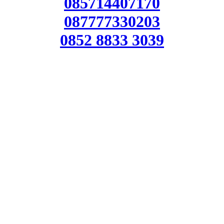
085714407170
087777330203
0852 8833 3039