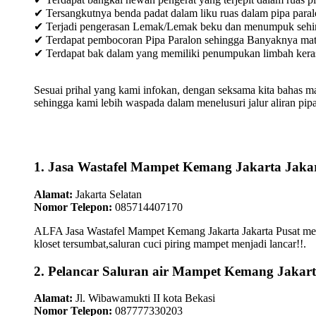
✔ Tersangkutnya benda padat dalam liku ruas dalam pipa paral
✔ Terjadi pengerasan Lemak/Lemak beku dan menumpuk sehingg
✔ Terdapat pembocoran Pipa Paralon sehingga Banyaknya materia
✔ Terdapat bak dalam yang memiliki penumpukan limbah keras /
Sesuai prihal yang kami infokan, dengan seksama kita bahas m
sehingga kami lebih waspada dalam menelusuri jalur aliran pipa
1. Jasa Wastafel Mampet Kemang Jakarta Jakar
Alamat:
Jakarta Selatan
Nomor Telepon:
085714407170
ALFA Jasa Wastafel Mampet Kemang Jakarta Jakarta Pusat mene
kloset tersumbat,saluran cuci piring mampet menjadi lancar!!.
2. Pelancar Saluran air Mampet Kemang Jakart
Alamat:
Jl. Wibawamukti II kota Bekasi
Nomor Telepon:
087777330203