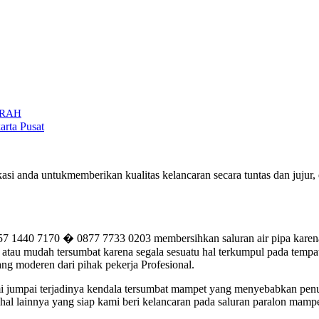
MURAH
arta Pusat
okasi anda untukmemberikan kualitas kelancaran secara tuntas dan ju
 1440 7170 � 0877 7733 0203 membersihkan saluran air pipa karena 
tau mudah tersumbat karena segala sesuatu hal terkumpul pada tempatn
ng moderen dari pihak pekerja Profesional.
kami jumpai terjadinya kendala tersumbat mampet yang menyebabkan pe
al lainnya yang siap kami beri kelancaran pada saluran paralon mampe