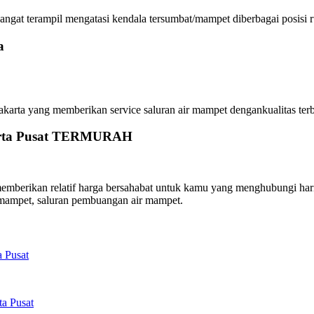
angat terampil mengatasi kendala tersumbat/mampet diberbagai posisi r
a
a yang memberikan service saluran air mampet dengankualitas terbai
karta Pusat TERMURAH
mberikan relatif harga bersahabat untuk kamu yang menghubungi hari 
mampet, saluran pembuangan air mampet.
a Pusat
a Pusat