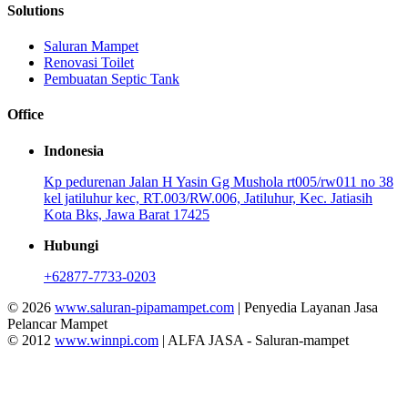
Solutions
Saluran Mampet
Renovasi Toilet
Pembuatan Septic Tank
Office
Indonesia
Kp pedurenan Jalan H Yasin Gg Mushola rt005/rw011 no 38
kel jatiluhur kec, RT.003/RW.006, Jatiluhur, Kec. Jatiasih
Kota Bks, Jawa Barat 17425
Hubungi
+62877-7733-0203
© 2026
www.saluran-pipamampet.com
| Penyedia Layanan Jasa
Pelancar Mampet
© 2012
www.winnpi.com
| ALFA JASA - Saluran-mampet