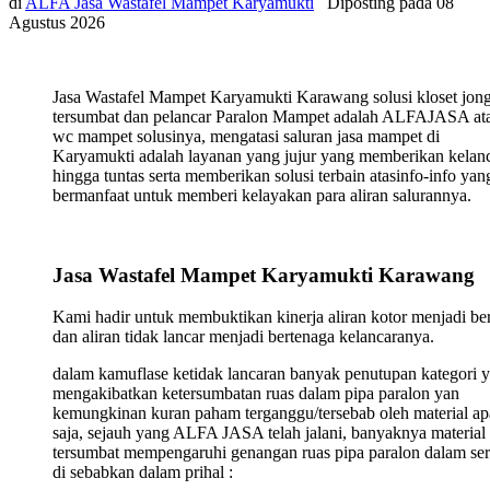
di
ALFA Jasa Wastafel Mampet Karyamukti
Diposting pada
08
Agustus 2026
Jasa Wastafel Mampet Karyamukti Karawang solusi kloset jon
tersumbat dan pelancar Paralon Mampet adalah ALFAJASA ata
wc mampet solusinya, mengatasi saluran jasa mampet di
Karyamukti adalah layanan yang jujur yang memberikan kelan
hingga tuntas serta memberikan solusi terbain atasinfo-info yan
bermanfaat untuk memberi kelayakan para aliran salurannya.
Jasa Wastafel Mampet Karyamukti Karawang
Kami hadir untuk membuktikan kinerja aliran kotor menjadi ber
dan aliran tidak lancar menjadi bertenaga kelancaranya.
dalam kamuflase ketidak lancaran banyak penutupan kategori 
mengakibatkan ketersumbatan ruas dalam pipa paralon yan
kemungkinan kuran paham terganggu/tersebab oleh material ap
saja, sejauh yang ALFA JASA telah jalani, banyaknya material
tersumbat mempengaruhi genangan ruas pipa paralon dalam ser
di sebabkan dalam prihal :