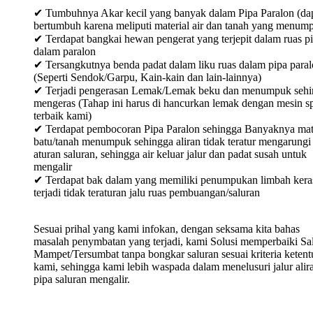
✔ Tumbuhnya Akar kecil yang banyak dalam Pipa Paralon (da
bertumbuh karena meliputi material air dan tanah yang menum
✔ Terdapat bangkai hewan pengerat yang terjepit dalam ruas p
dalam paralon
✔ Tersangkutnya benda padat dalam liku ruas dalam pipa para
(Seperti Sendok/Garpu, Kain-kain dan lain-lainnya)
✔ Terjadi pengerasan Lemak/Lemak beku dan menumpuk sehi
mengeras (Tahap ini harus di hancurkan lemak dengan mesin sp
terbaik kami)
✔ Terdapat pembocoran Pipa Paralon sehingga Banyaknya mat
batu/tanah menumpuk sehingga aliran tidak teratur mengarungi
aturan saluran, sehingga air keluar jalur dan padat susah untuk
mengalir
✔ Terdapat bak dalam yang memiliki penumpukan limbah keras
terjadi tidak teraturan jalu ruas pembuangan/saluran
Sesuai prihal yang kami infokan, dengan seksama kita bahas
masalah penymbatan yang terjadi, kami Solusi memperbaiki Sa
Mampet/Tersumbat tanpa bongkar saluran sesuai kriteria keten
kami, sehingga kami lebih waspada dalam menelusuri jalur alir
pipa saluran mengalir.