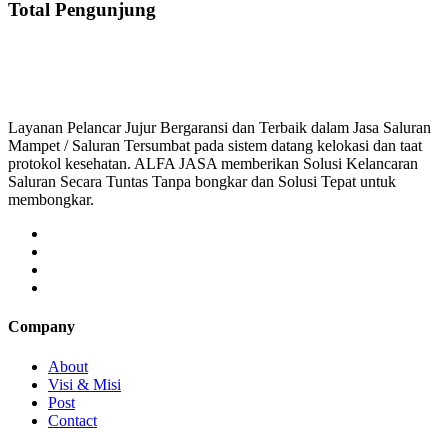
Total Pengunjung
saluran mampet bekasi, saluran mampet bogor, sa
Layanan Pelancar Jujur Bergaransi dan Terbaik dalam Jasa Saluran
Mampet / Saluran Tersumbat pada sistem datang kelokasi dan taat
protokol kesehatan. ALFA JASA memberikan Solusi Kelancaran
Saluran Secara Tuntas Tanpa bongkar dan Solusi Tepat untuk
membongkar.
Company
About
Visi & Misi
Post
Contact