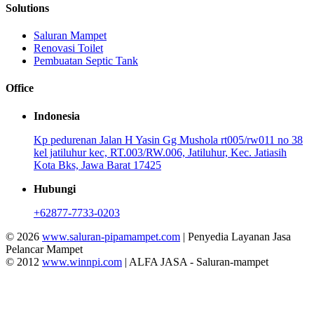
Solutions
Saluran Mampet
Renovasi Toilet
Pembuatan Septic Tank
Office
Indonesia
Kp pedurenan Jalan H Yasin Gg Mushola rt005/rw011 no 38
kel jatiluhur kec, RT.003/RW.006, Jatiluhur, Kec. Jatiasih
Kota Bks, Jawa Barat 17425
Hubungi
+62877-7733-0203
© 2026
www.saluran-pipamampet.com
| Penyedia Layanan Jasa
Pelancar Mampet
© 2012
www.winnpi.com
| ALFA JASA - Saluran-mampet