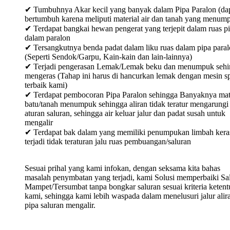
✔ Tumbuhnya Akar kecil yang banyak dalam Pipa Paralon (da
bertumbuh karena meliputi material air dan tanah yang menum
✔ Terdapat bangkai hewan pengerat yang terjepit dalam ruas p
dalam paralon
✔ Tersangkutnya benda padat dalam liku ruas dalam pipa para
(Seperti Sendok/Garpu, Kain-kain dan lain-lainnya)
✔ Terjadi pengerasan Lemak/Lemak beku dan menumpuk sehi
mengeras (Tahap ini harus di hancurkan lemak dengan mesin sp
terbaik kami)
✔ Terdapat pembocoran Pipa Paralon sehingga Banyaknya mat
batu/tanah menumpuk sehingga aliran tidak teratur mengarungi
aturan saluran, sehingga air keluar jalur dan padat susah untuk
mengalir
✔ Terdapat bak dalam yang memiliki penumpukan limbah keras
terjadi tidak teraturan jalu ruas pembuangan/saluran
Sesuai prihal yang kami infokan, dengan seksama kita bahas
masalah penymbatan yang terjadi, kami Solusi memperbaiki Sa
Mampet/Tersumbat tanpa bongkar saluran sesuai kriteria keten
kami, sehingga kami lebih waspada dalam menelusuri jalur alir
pipa saluran mengalir.