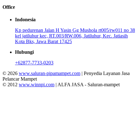
Office
Indonesia
Kp pedurenan Jalan H Yasin Gg Mushola rt005/rw011 no 38
kel jatiluhur kec, RT.003/RW.006, Jatiluhur, Kec. Jatiasih
Kota Bks, Jawa Barat 17425
Hubungi
+62877-7733-0203
© 2026
www.saluran-pipamampet.com
| Penyedia Layanan Jasa
Pelancar Mampet
© 2012
www.winnpi.com
| ALFA JASA - Saluran-mampet