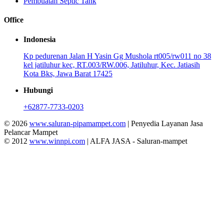
Pembuatan Septic Tank
Office
Indonesia
Kp pedurenan Jalan H Yasin Gg Mushola rt005/rw011 no 38
kel jatiluhur kec, RT.003/RW.006, Jatiluhur, Kec. Jatiasih
Kota Bks, Jawa Barat 17425
Hubungi
+62877-7733-0203
© 2026
www.saluran-pipamampet.com
| Penyedia Layanan Jasa
Pelancar Mampet
© 2012
www.winnpi.com
| ALFA JASA - Saluran-mampet