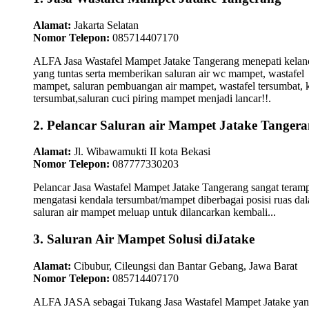
Alamat:
Jakarta Selatan
Nomor Telepon:
085714407170
ALFA Jasa Wastafel Mampet Jatake Tangerang menepati kelan
yang tuntas serta memberikan saluran air wc mampet, wastafel
mampet, saluran pembuangan air mampet, wastafel tersumbat, k
tersumbat,saluran cuci piring mampet menjadi lancar!!.
2. Pelancar Saluran air Mampet Jatake Tanger
Alamat:
Jl. Wibawamukti II kota Bekasi
Nomor Telepon:
087777330203
Pelancar Jasa Wastafel Mampet Jatake Tangerang sangat teramp
mengatasi kendala tersumbat/mampet diberbagai posisi ruas da
saluran air mampet meluap untuk dilancarkan kembali...
3. Saluran Air Mampet Solusi diJatake
Alamat:
Cibubur, Cileungsi dan Bantar Gebang, Jawa Barat
Nomor Telepon:
085714407170
ALFA JASA sebagai Tukang Jasa Wastafel Mampet Jatake ya