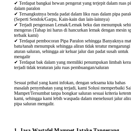
✔ Terdapat bangkai hewan pengerat yang terjepit dalam ruas p
dalam paralon
✔ Tersangkutnya benda padat dalam liku ruas dalam pipa para
(Seperti Sendok/Garpu, Kain-kain dan lain-lainnya)
✔ Terjadi pengerasan Lemak/Lemak beku dan menumpuk sehi
mengeras (Tahap ini harus di hancurkan lemak dengan mesin sp
terbaik kami)
✔ Terdapat pembocoran Pipa Paralon sehingga Banyaknya mat
batu/tanah menumpuk sehingga aliran tidak teratur mengarungi
aturan saluran, sehingga air keluar jalur dan padat susah untuk
mengalir
✔ Terdapat bak dalam yang memiliki penumpukan limbah keras
terjadi tidak teraturan jalu ruas pembuangan/saluran
Sesuai prihal yang kami infokan, dengan seksama kita bahas
masalah penymbatan yang terjadi, kami Solusi memperbaiki Sa
Mampet/Tersumbat tanpa bongkar saluran sesuai kriteria keten
kami, sehingga kami lebih waspada dalam menelusuri jalur alir
pipa saluran mengalir.
1. Jasa Wastafel Mampet Jatake Tangerang