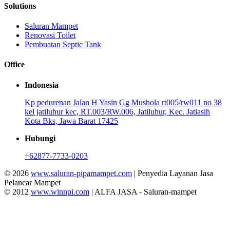
Solutions
Saluran Mampet
Renovasi Toilet
Pembuatan Septic Tank
Office
Indonesia
Kp pedurenan Jalan H Yasin Gg Mushola rt005/rw011 no 38
kel jatiluhur kec, RT.003/RW.006, Jatiluhur, Kec. Jatiasih
Kota Bks, Jawa Barat 17425
Hubungi
+62877-7733-0203
© 2026
www.saluran-pipamampet.com
| Penyedia Layanan Jasa
Pelancar Mampet
© 2012
www.winnpi.com
| ALFA JASA - Saluran-mampet