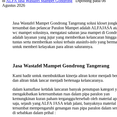
di
ALFA Jasa Wastafel Mampet Gondrong
Diposting pada
06
Agustus 2026
Jasa Wastafel Mampet Gondrong Tangerang solusi kloset jong
tersumbat dan pelancar Paralon Mampet adalah ALFAJASA ata
wc mampet solusinya, mengatasi saluran jasa mampet di Gond
adalah layanan yang jujur yang memberikan kelancaran hingga
tuntas serta memberikan solusi terbain atasinfo-info yang berma
untuk memberi kelayakan para aliran salurannya.
Jasa Wastafel Mampet Gondrong Tangerang
Kami hadir untuk membuktikan kinerja aliran kotor menjadi ber
dan aliran tidak lancar menjadi bertenaga kelancaranya.
dalam kamuflase ketidak lancaran banyak penutupan kategori 
mengakibatkan ketersumbatan ruas dalam pipa paralon yan
kemungkinan kuran paham terganggu/tersebab oleh material ap
saja, sejauh yang ALFA JASA telah jalani, banyaknya material
tersumbat mempengaruhi genangan ruas pipa paralon dalam ser
di sebabkan dalam prihal :