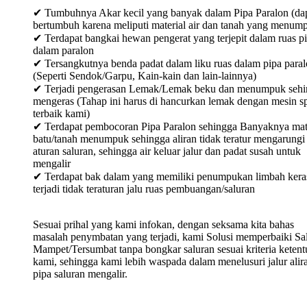
✔ Tumbuhnya Akar kecil yang banyak dalam Pipa Paralon (da
bertumbuh karena meliputi material air dan tanah yang menum
✔ Terdapat bangkai hewan pengerat yang terjepit dalam ruas p
dalam paralon
✔ Tersangkutnya benda padat dalam liku ruas dalam pipa para
(Seperti Sendok/Garpu, Kain-kain dan lain-lainnya)
✔ Terjadi pengerasan Lemak/Lemak beku dan menumpuk sehi
mengeras (Tahap ini harus di hancurkan lemak dengan mesin sp
terbaik kami)
✔ Terdapat pembocoran Pipa Paralon sehingga Banyaknya mat
batu/tanah menumpuk sehingga aliran tidak teratur mengarungi
aturan saluran, sehingga air keluar jalur dan padat susah untuk
mengalir
✔ Terdapat bak dalam yang memiliki penumpukan limbah keras
terjadi tidak teraturan jalu ruas pembuangan/saluran
Sesuai prihal yang kami infokan, dengan seksama kita bahas
masalah penymbatan yang terjadi, kami Solusi memperbaiki Sa
Mampet/Tersumbat tanpa bongkar saluran sesuai kriteria keten
kami, sehingga kami lebih waspada dalam menelusuri jalur alir
pipa saluran mengalir.