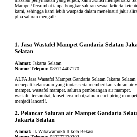
masalah penymbatan yang terjadi, kami Solusi memperbaiki Sa
Mampet/Tersumbat tanpa bongkar saluran sesuai kriteria keten
kami, sehingga kami lebih waspada dalam menelusuri jalur alir
pipa saluran mengalir.
1. Jasa Wastafel Mampet Gandaria Selatan Jak
Selatan
Alamat:
Jakarta Selatan
Nomor Telepon:
085714407170
ALFA Jasa Wastafel Mampet Gandaria Selatan Jakarta Selatan
menepati kelancaran yang tuntas serta memberikan saluran air 
mampet, wastafel mampet, saluran pembuangan air mampet,
wastafel tersumbat, kloset tersumbat,saluran cuci piring mampe
menjadi lancar!!.
2. Pelancar Saluran air Mampet Gandaria Selat
Jakarta Selatan
Alamat:
Jl. Wibawamukti II kota Bekasi
Nomor Telepon:
087777330203