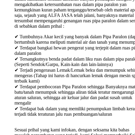
mengakibatkan ketersumbatan ruas dalam pipa paralon yan
kemungkinan kuran paham terganggu/tersebab oleh material ap
saja, sejauh yang ALFA JASA telah jalani, banyaknya material
tersumbat mempengaruhi genangan ruas pipa paralon dalam ser
di sebabkan dalam prihal :
✔ Tumbuhnya Akar kecil yang banyak dalam Pipa Paralon (da
bertumbuh karena meliputi material air dan tanah yang menum
✔ Terdapat bangkai hewan pengerat yang terjepit dalam ruas p
dalam paralon
✔ Tersangkutnya benda padat dalam liku ruas dalam pipa para
(Seperti Sendok/Garpu, Kain-kain dan lain-lainnya)
✔ Terjadi pengerasan Lemak/Lemak beku dan menumpuk sehi
mengeras (Tahap ini harus di hancurkan lemak dengan mesin sp
terbaik kami)
✔ Terdapat pembocoran Pipa Paralon sehingga Banyaknya mat
batu/tanah menumpuk sehingga aliran tidak teratur mengarungi
aturan saluran, sehingga air keluar jalur dan padat susah untuk
mengalir
✔ Terdapat bak dalam yang memiliki penumpukan limbah keras
terjadi tidak teraturan jalu ruas pembuangan/saluran
Sesuai prihal yang kami infokan, dengan seksama kita bahas