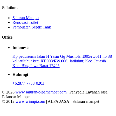
Solutions
Saluran Mampet
Renovasi Toilet
Pembuatan Septic Tank
Office
Indonesia
Kp pedurenan Jalan H Yasin Gg Mushola rt005/rw011 no 38
kel jatiluhur kec, RT.003/RW.006, Jatiluhur, Kec. Jatiasih
Kota Bks, Jawa Barat 17425
Hubungi
+62877-7733-0203
© 2026
www.saluran-pipamampet.com
| Penyedia Layanan Jasa
Pelancar Mampet
© 2012
www.winnpi.com
| ALFA JASA - Saluran-mampet