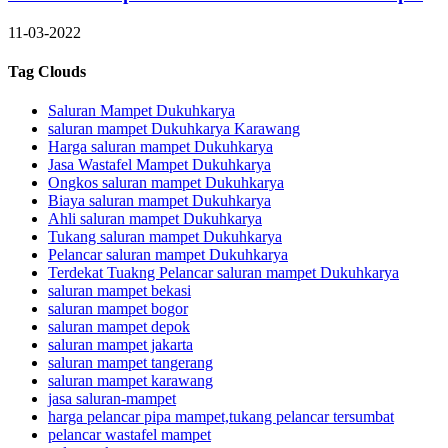
11-03-2022
Tag Clouds
Saluran Mampet Dukuhkarya
saluran mampet Dukuhkarya Karawang
Harga saluran mampet Dukuhkarya
Jasa Wastafel Mampet Dukuhkarya
Ongkos saluran mampet Dukuhkarya
Biaya saluran mampet Dukuhkarya
Ahli saluran mampet Dukuhkarya
Tukang saluran mampet Dukuhkarya
Pelancar saluran mampet Dukuhkarya
Terdekat Tuakng Pelancar saluran mampet Dukuhkarya
saluran mampet bekasi
saluran mampet bogor
saluran mampet depok
saluran mampet jakarta
saluran mampet tangerang
saluran mampet karawang
jasa saluran-mampet
harga pelancar pipa mampet,tukang pelancar tersumbat
pelancar wastafel mampet