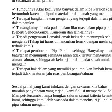
di sebabkan dalam prihal :
✔ Tumbuhnya Akar kecil yang banyak dalam Pipa Paralon (da
bertumbuh karena meliputi material air dan tanah yang menum
✔ Terdapat bangkai hewan pengerat yang terjepit dalam ruas p
dalam paralon
✔ Tersangkutnya benda padat dalam liku ruas dalam pipa para
(Seperti Sendok/Garpu, Kain-kain dan lain-lainnya)
✔ Terjadi pengerasan Lemak/Lemak beku dan menumpuk sehi
mengeras (Tahap ini harus di hancurkan lemak dengan mesin sp
terbaik kami)
✔ Terdapat pembocoran Pipa Paralon sehingga Banyaknya mat
batu/tanah menumpuk sehingga aliran tidak teratur mengarungi
aturan saluran, sehingga air keluar jalur dan padat susah untuk
mengalir
✔ Terdapat bak dalam yang memiliki penumpukan limbah keras
terjadi tidak teraturan jalu ruas pembuangan/saluran
Sesuai prihal yang kami infokan, dengan seksama kita bahas
masalah penymbatan yang terjadi, kami Solusi memperbaiki Sa
Mampet/Tersumbat tanpa bongkar saluran sesuai kriteria keten
kami, sehingga kami lebih waspada dalam menelusuri jalur alir
pipa saluran mengalir.