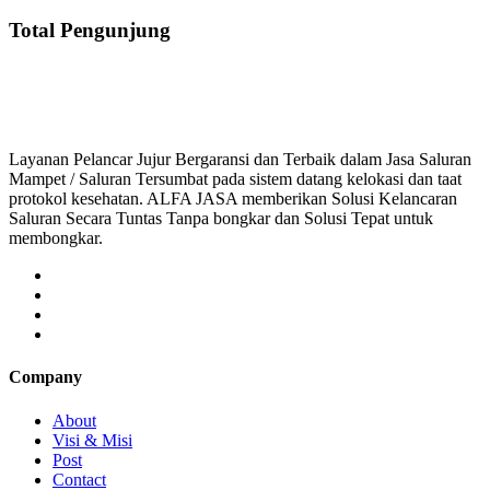
Total Pengunjung
saluran mampet bekasi, saluran mampet bogor, sa
Layanan Pelancar Jujur Bergaransi dan Terbaik dalam Jasa Saluran
Mampet / Saluran Tersumbat pada sistem datang kelokasi dan taat
protokol kesehatan. ALFA JASA memberikan Solusi Kelancaran
Saluran Secara Tuntas Tanpa bongkar dan Solusi Tepat untuk
membongkar.
Company
About
Visi & Misi
Post
Contact