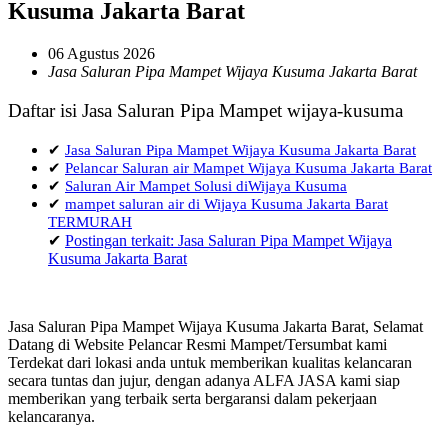
Kusuma Jakarta Barat
06 Agustus 2026
Jasa Saluran Pipa Mampet Wijaya Kusuma Jakarta Barat
Daftar isi Jasa Saluran Pipa Mampet wijaya-kusuma
✔
Jasa Saluran Pipa Mampet Wijaya Kusuma Jakarta Barat
✔
Pelancar Saluran air Mampet Wijaya Kusuma Jakarta Barat
✔
Saluran Air Mampet Solusi diWijaya Kusuma
✔
mampet saluran air di Wijaya Kusuma Jakarta Barat
TERMURAH
✔
Postingan terkait: Jasa Saluran Pipa Mampet Wijaya
Kusuma Jakarta Barat
Jasa Saluran Pipa Mampet Wijaya Kusuma Jakarta Barat, Selamat
Datang di Website Pelancar Resmi Mampet/Tersumbat kami
Terdekat dari lokasi anda untuk memberikan kualitas kelancaran
secara tuntas dan jujur, dengan adanya ALFA JASA kami siap
memberikan yang terbaik serta bergaransi dalam pekerjaan
kelancaranya.