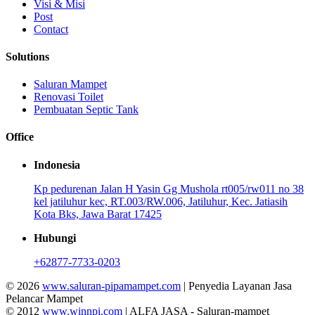
Visi & Misi
Post
Contact
Solutions
Saluran Mampet
Renovasi Toilet
Pembuatan Septic Tank
Office
Indonesia
Kp pedurenan Jalan H Yasin Gg Mushola rt005/rw011 no 38
kel jatiluhur kec, RT.003/RW.006, Jatiluhur, Kec. Jatiasih
Kota Bks, Jawa Barat 17425
Hubungi
+62877-7733-0203
© 2026
www.saluran-pipamampet.com
| Penyedia Layanan Jasa
Pelancar Mampet
© 2012
www.winnpi.com
| ALFA JASA - Saluran-mampet