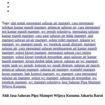
Tags:
alat untuk mengatasi saluran air mampet, cara mengatasi
selokan kamar mandi mampet, pelancar saluran air, cara mengatasi
got kamar mandi mampet, wc penuh solusinya
,
mengatasi saluran
kamar mandi mampet, cara agar saluran air tidak mampet, alat
mampet saluran air,air mampet, solusi toilet mampet, tukang wc
mampet, wc mampet parah
,
wc jongkok susah disiram, mampet
saluran air, cara mengatasi saluran pembuangan air kamar mandi
mampet, solusi kloset mampet, mengatasi saluran cuci piring
mampet
,
solusi kloset jongkok tersumbat, atasi saluran air kamar
mandi mampet, kloset duduk tidak lancar, saluran air wc mampet,
septic tank wc penuh, kotoran wc susah disiram, saluran air macet
,
pelancar saluran mampet, saluran air mampet, wastafel mampet,
keran mampet, bak kontrol mampet, wc mampet, cara mengatasi
saluran air mampet, solusi wc mampet, saluran air tersumbat, wc
jongkok mampet, wc mampet solusinya
Jasa Saluran Pipa Mampet
Wijaya Kusuma
,
Ahli Jasa Saluran Pipa Mampet Wijaya Kusuma Jakarta Barat