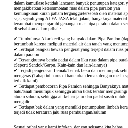
dalam kamuflase ketidak lancaran banyak penutupan kategori 
mengakibatkan ketersumbatan ruas dalam pipa paralon yan
kemungkinan kuran paham terganggu/tersebab oleh material ap
saja, sejauh yang ALFA JASA telah jalani, banyaknya material
tersumbat mempengaruhi genangan ruas pipa paralon dalam ser
di sebabkan dalam prihal :
✔ Tumbuhnya Akar kecil yang banyak dalam Pipa Paralon (da
bertumbuh karena meliputi material air dan tanah yang menum
✔ Terdapat bangkai hewan pengerat yang terjepit dalam ruas p
dalam paralon
✔ Tersangkutnya benda padat dalam liku ruas dalam pipa para
(Seperti Sendok/Garpu, Kain-kain dan lain-lainnya)
✔ Terjadi pengerasan Lemak/Lemak beku dan menumpuk sehi
mengeras (Tahap ini harus di hancurkan lemak dengan mesin sp
terbaik kami)
✔ Terdapat pembocoran Pipa Paralon sehingga Banyaknya mat
batu/tanah menumpuk sehingga aliran tidak teratur mengarungi
aturan saluran, sehingga air keluar jalur dan padat susah untuk
mengalir
✔ Terdapat bak dalam yang memiliki penumpukan limbah keras
terjadi tidak teraturan jalu ruas pembuangan/saluran
Sesuai prihal yang kami infokan, dengan seksama kita bahas