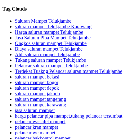
Tag Clouds
Saluran Mampet Telukjambe
saluran mampet Telukjambe Karawang
Harga saluran mampet Telukjambe
Jasa Saluran Pipa Mampet Telukjambe
Ongkos saluran mampet Telukjambe
Biaya saluran mampet Telukjambe
Ahli saluran mampet Telukjambe
Tukang saluran mampet Telukjambe
Pelancar saluran mampet Telukjambe
Terdekat Tuakng Pelancar saluran mampet Telukjambe
saluran mampet bekasi
saluran mampet bogor
saluran mampet depok
saluran mampet jakarta
saluran mampet tangerang
saluran mampet karawang
jasa saluran-mampet
harga pelancar pipa mampet,tukang pelancar tersumbat
pelancar wastafel mampet
pelancar kran mampet
pelancar wc mampet
pelancar bakkontrol mampet