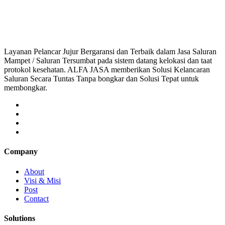
aluran mampet bekasi, saluran mampet bogor, salura
Layanan Pelancar Jujur Bergaransi dan Terbaik dalam Jasa Saluran
Mampet / Saluran Tersumbat pada sistem datang kelokasi dan taat
protokol kesehatan. ALFA JASA memberikan Solusi Kelancaran
Saluran Secara Tuntas Tanpa bongkar dan Solusi Tepat untuk
membongkar.
Company
About
Visi & Misi
Post
Contact
Solutions