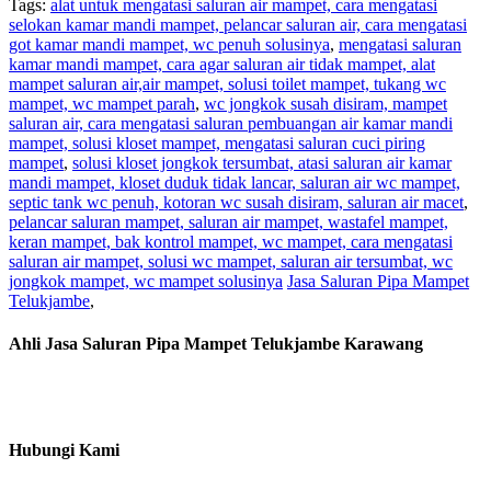
Tags:
alat untuk mengatasi saluran air mampet, cara mengatasi
selokan kamar mandi mampet, pelancar saluran air, cara mengatasi
got kamar mandi mampet, wc penuh solusinya
,
mengatasi saluran
kamar mandi mampet, cara agar saluran air tidak mampet, alat
mampet saluran air,air mampet, solusi toilet mampet, tukang wc
mampet, wc mampet parah
,
wc jongkok susah disiram, mampet
saluran air, cara mengatasi saluran pembuangan air kamar mandi
mampet, solusi kloset mampet, mengatasi saluran cuci piring
mampet
,
solusi kloset jongkok tersumbat, atasi saluran air kamar
mandi mampet, kloset duduk tidak lancar, saluran air wc mampet,
septic tank wc penuh, kotoran wc susah disiram, saluran air macet
,
pelancar saluran mampet, saluran air mampet, wastafel mampet,
keran mampet, bak kontrol mampet, wc mampet, cara mengatasi
saluran air mampet, solusi wc mampet, saluran air tersumbat, wc
jongkok mampet, wc mampet solusinya
Jasa Saluran Pipa Mampet
Telukjambe
,
Ahli Jasa Saluran Pipa Mampet Telukjambe Karawang
Hubungi Kami