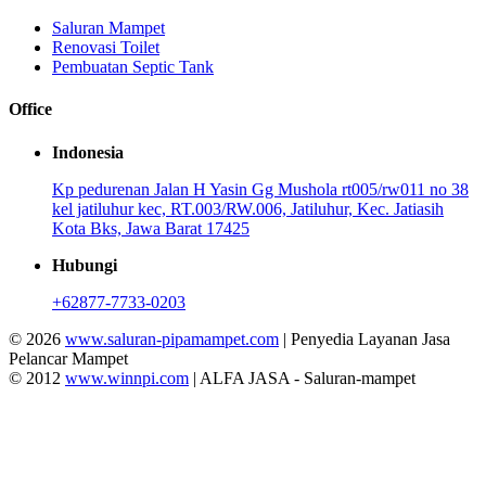
Saluran Mampet
Renovasi Toilet
Pembuatan Septic Tank
Office
Indonesia
Kp pedurenan Jalan H Yasin Gg Mushola rt005/rw011 no 38
kel jatiluhur kec, RT.003/RW.006, Jatiluhur, Kec. Jatiasih
Kota Bks, Jawa Barat 17425
Hubungi
+62877-7733-0203
© 2026
www.saluran-pipamampet.com
| Penyedia Layanan Jasa
Pelancar Mampet
© 2012
www.winnpi.com
| ALFA JASA - Saluran-mampet