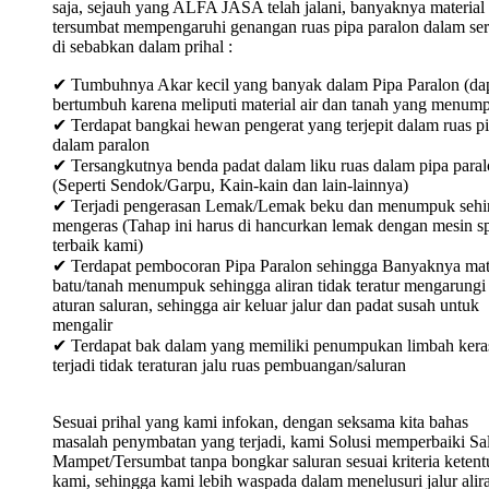
saja, sejauh yang ALFA JASA telah jalani, banyaknya material
tersumbat mempengaruhi genangan ruas pipa paralon dalam ser
di sebabkan dalam prihal :
✔ Tumbuhnya Akar kecil yang banyak dalam Pipa Paralon (da
bertumbuh karena meliputi material air dan tanah yang menum
✔ Terdapat bangkai hewan pengerat yang terjepit dalam ruas p
dalam paralon
✔ Tersangkutnya benda padat dalam liku ruas dalam pipa para
(Seperti Sendok/Garpu, Kain-kain dan lain-lainnya)
✔ Terjadi pengerasan Lemak/Lemak beku dan menumpuk sehi
mengeras (Tahap ini harus di hancurkan lemak dengan mesin sp
terbaik kami)
✔ Terdapat pembocoran Pipa Paralon sehingga Banyaknya mat
batu/tanah menumpuk sehingga aliran tidak teratur mengarungi
aturan saluran, sehingga air keluar jalur dan padat susah untuk
mengalir
✔ Terdapat bak dalam yang memiliki penumpukan limbah keras
terjadi tidak teraturan jalu ruas pembuangan/saluran
Sesuai prihal yang kami infokan, dengan seksama kita bahas
masalah penymbatan yang terjadi, kami Solusi memperbaiki Sa
Mampet/Tersumbat tanpa bongkar saluran sesuai kriteria keten
kami, sehingga kami lebih waspada dalam menelusuri jalur alir