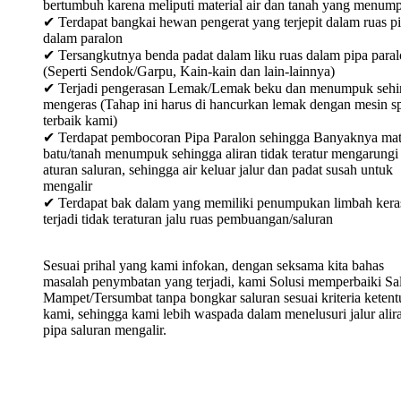
bertumbuh karena meliputi material air dan tanah yang menum
✔ Terdapat bangkai hewan pengerat yang terjepit dalam ruas p
dalam paralon
✔ Tersangkutnya benda padat dalam liku ruas dalam pipa para
(Seperti Sendok/Garpu, Kain-kain dan lain-lainnya)
✔ Terjadi pengerasan Lemak/Lemak beku dan menumpuk sehi
mengeras (Tahap ini harus di hancurkan lemak dengan mesin sp
terbaik kami)
✔ Terdapat pembocoran Pipa Paralon sehingga Banyaknya mat
batu/tanah menumpuk sehingga aliran tidak teratur mengarungi
aturan saluran, sehingga air keluar jalur dan padat susah untuk
mengalir
✔ Terdapat bak dalam yang memiliki penumpukan limbah keras
terjadi tidak teraturan jalu ruas pembuangan/saluran
Sesuai prihal yang kami infokan, dengan seksama kita bahas
masalah penymbatan yang terjadi, kami Solusi memperbaiki Sa
Mampet/Tersumbat tanpa bongkar saluran sesuai kriteria keten
kami, sehingga kami lebih waspada dalam menelusuri jalur alir
pipa saluran mengalir.