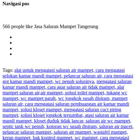
Navigasi pos
566 people like Jasa Saluran Mampet Tangerang
Tags:
alat untuk mengatasi saluran air mampet, cara mengatasi
selokan kamar mandi mampet, pelancar saluran air, cara mengatasi
got kamar mandi mampet, wc penuh solusinya
,
mengatasi saluran
kamar mandi mampet, cara agar saluran air tidak mampet, alat
mampet saluran air,air mampet, solusi toilet mampet, tukang wc
mampet, wc mampet parah
,
wc jongkok susah disiram, mampet
saluran air, cara mengatasi saluran pembuangan air kamar mandi
mampet, solusi kloset mampet, mengatasi saluran cuci piring
mampet
,
solusi kloset jongkok tersumbat, atasi saluran air kamar
mandi mampet, kloset duduk tidak lancar, saluran air wc mampet,
septic tank wc penuh, kotoran wc susah disiram, saluran air macet
,
pelancar saluran mampet, saluran air mampet, wastafel mampet,
keran mampet, bak kontrol mampet, wc mampet, cara mengatasi