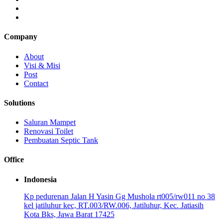
Company
About
Visi & Misi
Post
Contact
Solutions
Saluran Mampet
Renovasi Toilet
Pembuatan Septic Tank
Office
Indonesia
Kp pedurenan Jalan H Yasin Gg Mushola rt005/rw011 no 38
kel jatiluhur kec, RT.003/RW.006, Jatiluhur, Kec. Jatiasih
Kota Bks, Jawa Barat 17425