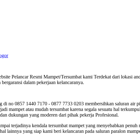
ogor
site Pelancar Resmi Mampet/Tersumbat kami Terdekat dari lokasi anda 
bergaransi dalam pekerjaan kelancaranya.
 di no 0857 1440 7170 - 0877 7733 0203 membersihkan saluran air pi
di mampet atau mudah tersumbat karena segala sesuatu hal terkumpul 
 dan dukungan yang moderen dari pihak pekerja Profesional.
mi jumpai terjadinya kendala tersumbat mampet yang menyebabkan penuh
al lainnya yang siap kami beri kelancaran pada saluran paralon mampe