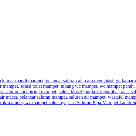
an kamar mandi mampet, pelancar saluran air, cara mengatasi got kama
,air mampet, solusi toilet mampet, tukang wc mampet, wc mampet parah
,
i saluran cuci piring mampet
,
solusi kloset jongkok tersumbat, atasi s
air macet
,
pelancar saluran mampet, saluran air mampet, wastafel mam
ngkok mampet, wc mampet solusinya
Jasa Saluran Pipa Mampet Tanah Se