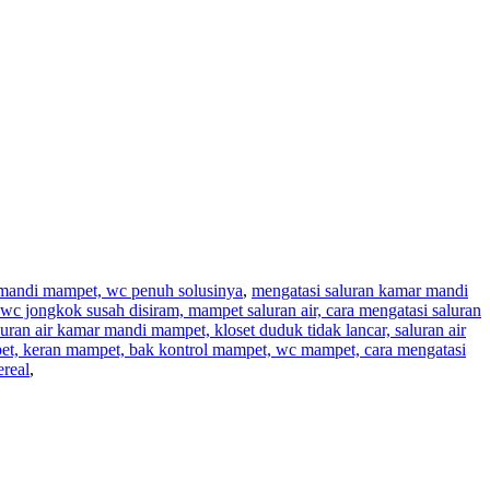
r mandi mampet, wc penuh solusinya
,
mengatasi saluran kamar mandi
wc jongkok susah disiram, mampet saluran air, cara mengatasi saluran
aluran air kamar mandi mampet, kloset duduk tidak lancar, saluran air
pet, keran mampet, bak kontrol mampet, wc mampet, cara mengatasi
real
,