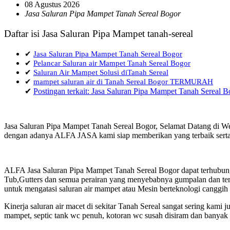
08 Agustus 2026
Jasa Saluran Pipa Mampet Tanah Sereal Bogor
Daftar isi Jasa Saluran Pipa Mampet tanah-sereal
✔
Jasa Saluran Pipa Mampet Tanah Sereal Bogor
✔
Pelancar Saluran air Mampet Tanah Sereal Bogor
✔
Saluran Air Mampet Solusi diTanah Sereal
✔
mampet saluran air di Tanah Sereal Bogor TERMURAH
✔
Postingan terkait: Jasa Saluran Pipa Mampet Tanah Sereal B
Jasa Saluran Pipa Mampet Tanah Sereal Bogor, Selamat Datang di Web
dengan adanya ALFA JASA kami siap memberikan yang terbaik serta 
ALFA Jasa Saluran Pipa Mampet Tanah Sereal Bogor dapat terhubung
Tub,Gutters dan semua perairan yang menyebabnya gumpalan dan terja
untuk mengatasi saluran air mampet atau Mesin berteknologi canggih
Kinerja saluran air macet di sekitar Tanah Sereal sangat sering ka
mampet, septic tank wc penuh, kotoran wc susah disiram dan banyak h