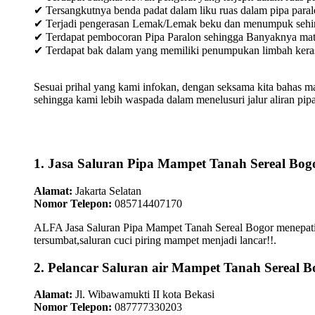
✔ Tersangkutnya benda padat dalam liku ruas dalam pipa paral
✔ Terjadi pengerasan Lemak/Lemak beku dan menumpuk sehingg
✔ Terdapat pembocoran Pipa Paralon sehingga Banyaknya materia
✔ Terdapat bak dalam yang memiliki penumpukan limbah keras /
Sesuai prihal yang kami infokan, dengan seksama kita bahas m
sehingga kami lebih waspada dalam menelusuri jalur aliran pipa
1. Jasa Saluran Pipa Mampet Tanah Sereal Bog
Alamat:
Jakarta Selatan
Nomor Telepon:
085714407170
ALFA Jasa Saluran Pipa Mampet Tanah Sereal Bogor menepati k
tersumbat,saluran cuci piring mampet menjadi lancar!!.
2. Pelancar Saluran air Mampet Tanah Sereal B
Alamat:
Jl. Wibawamukti II kota Bekasi
Nomor Telepon:
087777330203