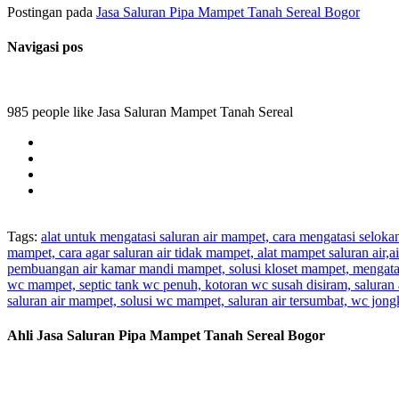
Postingan pada
Jasa Saluran Pipa Mampet Tanah Sereal Bogor
Navigasi pos
985 people like Jasa Saluran Mampet Tanah Sereal
Tags:
alat untuk mengatasi saluran air mampet, cara mengatasi selok
mampet, cara agar saluran air tidak mampet, alat mampet saluran air
pembuangan air kamar mandi mampet, solusi kloset mampet, mengatas
wc mampet, septic tank wc penuh, kotoran wc susah disiram, saluran 
saluran air mampet, solusi wc mampet, saluran air tersumbat, wc jo
Ahli Jasa Saluran Pipa Mampet Tanah Sereal Bogor