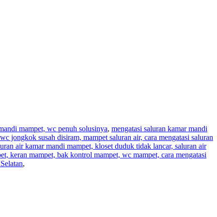
r mandi mampet, wc penuh solusinya
,
mengatasi saluran kamar mandi
wc jongkok susah disiram, mampet saluran air, cara mengatasi saluran
aluran air kamar mandi mampet, kloset duduk tidak lancar, saluran air
pet, keran mampet, bak kontrol mampet, wc mampet, cara mengatasi
Selatan
,