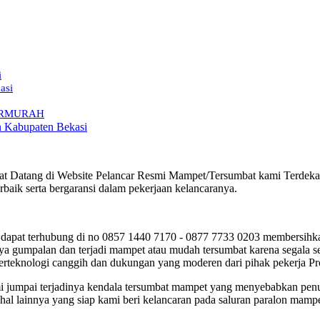
i
asi
 TERMURAH
an Kabupaten Bekasi
 Datang di Website Pelancar Resmi Mampet/Tersumbat kami Terdekat da
aik serta bergaransi dalam pekerjaan kelancaranya.
apat terhubung di no 0857 1440 7170 - 0877 7733 0203 membersihkan 
a gumpalan dan terjadi mampet atau mudah tersumbat karena segala se
berteknologi canggih dan dukungan yang moderen dari pihak pekerja Pr
kami jumpai terjadinya kendala tersumbat mampet yang menyebabkan pe
al lainnya yang siap kami beri kelancaran pada saluran paralon mampe