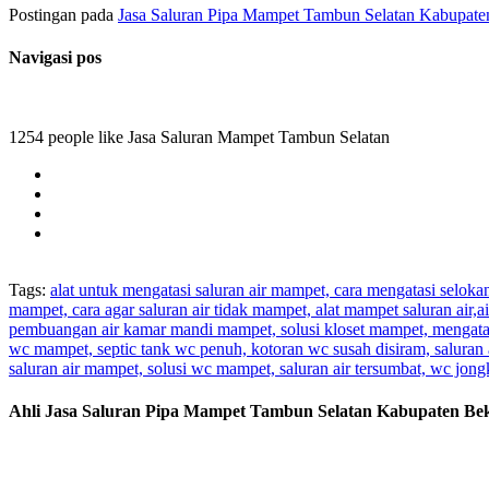
Postingan pada
Jasa Saluran Pipa Mampet Tambun Selatan Kabupate
Navigasi pos
1254 people like Jasa Saluran Mampet Tambun Selatan
Tags:
alat untuk mengatasi saluran air mampet, cara mengatasi selok
mampet, cara agar saluran air tidak mampet, alat mampet saluran air
pembuangan air kamar mandi mampet, solusi kloset mampet, mengatas
wc mampet, septic tank wc penuh, kotoran wc susah disiram, saluran 
saluran air mampet, solusi wc mampet, saluran air tersumbat, wc jo
Ahli Jasa Saluran Pipa Mampet Tambun Selatan Kabupaten Bek