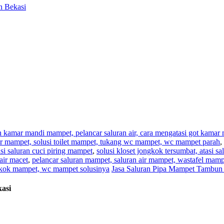
n Bekasi
an kamar mandi mampet, pelancar saluran air, cara mengatasi got kama
,air mampet, solusi toilet mampet, tukang wc mampet, wc mampet parah
,
i saluran cuci piring mampet
,
solusi kloset jongkok tersumbat, atasi s
air macet
,
pelancar saluran mampet, saluran air mampet, wastafel mam
ngkok mampet, wc mampet solusinya
Jasa Saluran Pipa Mampet Tambun 
asi