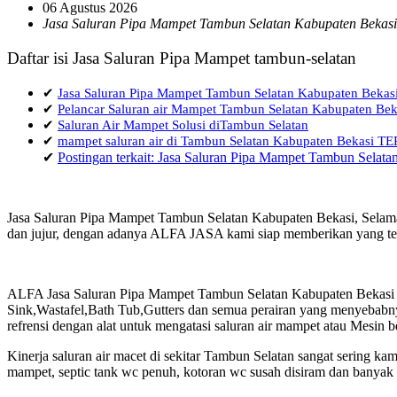
06 Agustus 2026
Jasa Saluran Pipa Mampet Tambun Selatan Kabupaten Bekasi
Daftar isi Jasa Saluran Pipa Mampet tambun-selatan
✔
Jasa Saluran Pipa Mampet Tambun Selatan Kabupaten Bekas
✔
Pelancar Saluran air Mampet Tambun Selatan Kabupaten Bek
✔
Saluran Air Mampet Solusi diTambun Selatan
✔
mampet saluran air di Tambun Selatan Kabupaten Bekasi
✔
Postingan terkait: Jasa Saluran Pipa Mampet Tambun Selat
Jasa Saluran Pipa Mampet Tambun Selatan Kabupaten Bekasi, Selamat
dan jujur, dengan adanya ALFA JASA kami siap memberikan yang terb
ALFA Jasa Saluran Pipa Mampet Tambun Selatan Kabupaten Bekasi d
Sink,Wastafel,Bath Tub,Gutters dan semua perairan yang menyebabny
refrensi dengan alat untuk mengatasi saluran air mampet atau Mesin 
Kinerja saluran air macet di sekitar Tambun Selatan sangat sering 
mampet, septic tank wc penuh, kotoran wc susah disiram dan banyak h