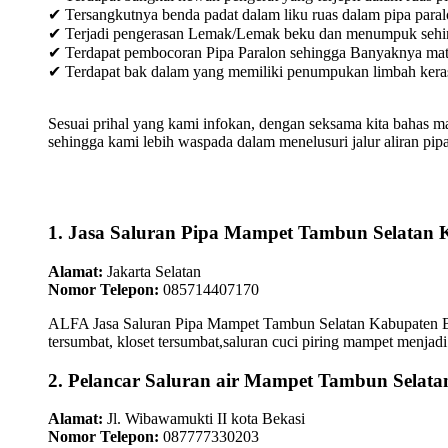
✔ Tersangkutnya benda padat dalam liku ruas dalam pipa paral
✔ Terjadi pengerasan Lemak/Lemak beku dan menumpuk sehingg
✔ Terdapat pembocoran Pipa Paralon sehingga Banyaknya materia
✔ Terdapat bak dalam yang memiliki penumpukan limbah keras /
Sesuai prihal yang kami infokan, dengan seksama kita bahas m
sehingga kami lebih waspada dalam menelusuri jalur aliran pipa
1. Jasa Saluran Pipa Mampet Tambun Selatan 
Alamat:
Jakarta Selatan
Nomor Telepon:
085714407170
ALFA Jasa Saluran Pipa Mampet Tambun Selatan Kabupaten Bek
tersumbat, kloset tersumbat,saluran cuci piring mampet menjadi 
2. Pelancar Saluran air Mampet Tambun Selata
Alamat:
Jl. Wibawamukti II kota Bekasi
Nomor Telepon:
087777330203