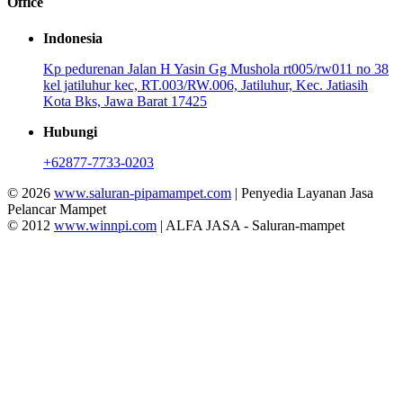
Office
Indonesia
Kp pedurenan Jalan H Yasin Gg Mushola rt005/rw011 no 38
kel jatiluhur kec, RT.003/RW.006, Jatiluhur, Kec. Jatiasih
Kota Bks, Jawa Barat 17425
Hubungi
+62877-7733-0203
© 2026
www.saluran-pipamampet.com
| Penyedia Layanan Jasa
Pelancar Mampet
© 2012
www.winnpi.com
| ALFA JASA - Saluran-mampet