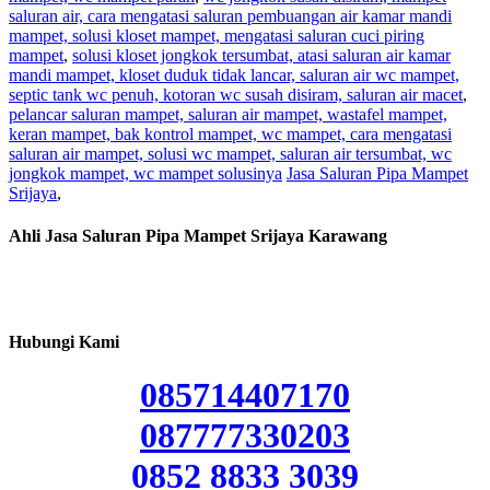
saluran air, cara mengatasi saluran pembuangan air kamar mandi
mampet, solusi kloset mampet, mengatasi saluran cuci piring
mampet
,
solusi kloset jongkok tersumbat, atasi saluran air kamar
mandi mampet, kloset duduk tidak lancar, saluran air wc mampet,
septic tank wc penuh, kotoran wc susah disiram, saluran air macet
,
pelancar saluran mampet, saluran air mampet, wastafel mampet,
keran mampet, bak kontrol mampet, wc mampet, cara mengatasi
saluran air mampet, solusi wc mampet, saluran air tersumbat, wc
jongkok mampet, wc mampet solusinya
Jasa Saluran Pipa Mampet
Srijaya
,
Ahli Jasa Saluran Pipa Mampet Srijaya Karawang
Hubungi Kami
085714407170
087777330203
0852 8833 3039