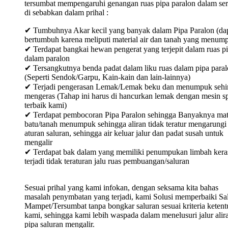
tersumbat mempengaruhi genangan ruas pipa paralon dalam ser
di sebabkan dalam prihal :
✔ Tumbuhnya Akar kecil yang banyak dalam Pipa Paralon (da
bertumbuh karena meliputi material air dan tanah yang menum
✔ Terdapat bangkai hewan pengerat yang terjepit dalam ruas p
dalam paralon
✔ Tersangkutnya benda padat dalam liku ruas dalam pipa para
(Seperti Sendok/Garpu, Kain-kain dan lain-lainnya)
✔ Terjadi pengerasan Lemak/Lemak beku dan menumpuk sehi
mengeras (Tahap ini harus di hancurkan lemak dengan mesin sp
terbaik kami)
✔ Terdapat pembocoran Pipa Paralon sehingga Banyaknya mat
batu/tanah menumpuk sehingga aliran tidak teratur mengarungi
aturan saluran, sehingga air keluar jalur dan padat susah untuk
mengalir
✔ Terdapat bak dalam yang memiliki penumpukan limbah keras
terjadi tidak teraturan jalu ruas pembuangan/saluran
Sesuai prihal yang kami infokan, dengan seksama kita bahas
masalah penymbatan yang terjadi, kami Solusi memperbaiki Sa
Mampet/Tersumbat tanpa bongkar saluran sesuai kriteria keten
kami, sehingga kami lebih waspada dalam menelusuri jalur alir
pipa saluran mengalir.