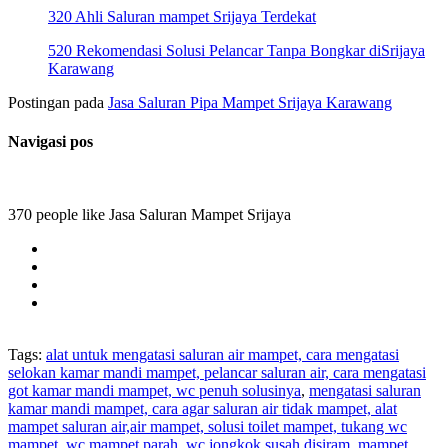
320 Ahli Saluran mampet Srijaya Terdekat
520 Rekomendasi Solusi Pelancar Tanpa Bongkar diSrijaya
Karawang
Postingan pada
Jasa Saluran Pipa Mampet Srijaya Karawang
Navigasi pos
370 people like Jasa Saluran Mampet Srijaya
Tags:
alat untuk mengatasi saluran air mampet, cara mengatasi
selokan kamar mandi mampet, pelancar saluran air, cara mengatasi
got kamar mandi mampet, wc penuh solusinya
,
mengatasi saluran
kamar mandi mampet, cara agar saluran air tidak mampet, alat
mampet saluran air,air mampet, solusi toilet mampet, tukang wc
mampet, wc mampet parah
,
wc jongkok susah disiram, mampet