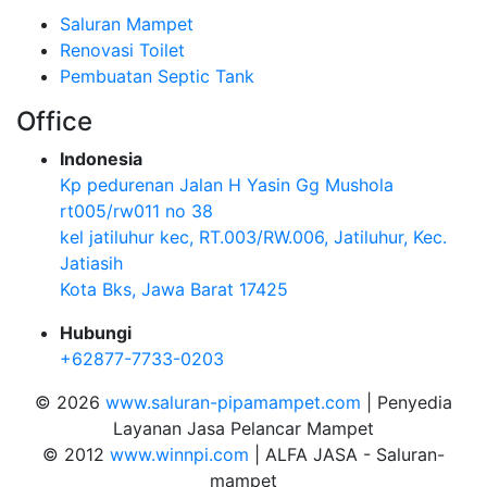
Saluran Mampet
Renovasi Toilet
Pembuatan Septic Tank
Office
Indonesia
Kp pedurenan Jalan H Yasin Gg Mushola
rt005/rw011 no 38
kel jatiluhur kec, RT.003/RW.006, Jatiluhur, Kec.
Jatiasih
Kota Bks, Jawa Barat 17425
Hubungi
+62877-7733-0203
© 2026
www.saluran-pipamampet.com
| Penyedia
Layanan Jasa Pelancar Mampet
© 2012
www.winnpi.com
| ALFA JASA - Saluran-
mampet