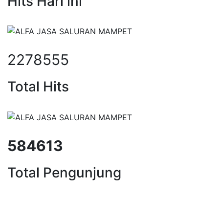
Hits Hari ini
2278555
Total Hits
584613
Total Pengunjung
saluran mampet bekasi, saluran m