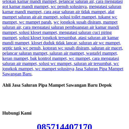
selokan kamar mandi mampet, pelancar saluran air, cara mengatasi
got kamar mandi mampet, wc penuh solusinya
,
mengatasi saluran
kamar mandi mampet, cara agar saluran air tidak mampet, alat
mampet saluran air,air mampet, solusi toilet mampet, tukang wc
mampet, wc mampet parah
,
wc jongkok susah disiram, mampet
saluran air, cara mengatasi saluran pembuangan air kamar mandi
mampet, solusi kloset mampet, mengatasi saluran cuci piring
mampet
,
solusi kloset jongkok tersumbat, atasi saluran air kamar
mandi mampet, kloset duduk tidak lancar, saluran air wc mampet,
septic tank wc penuh, kotoran wc susah disiram, saluran air macet
,
pelancar saluran mampet, saluran air mampet, wastafel mampet,
keran mampet, bak kontrol mampet, wc mampet, cara mengatasi
saluran air mampet, solusi wc mampet, saluran air tersumbat, wc
jongkok mampet, wc mampet solusinya
Jasa Saluran Pipa Mampet
Sawangan Baru
,
Ahli Jasa Saluran Pipa Mampet Sawangan Baru Depok
Hubungi Kami
085714407170