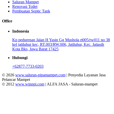
Saluran Mampet
Renovasi Toilet
Pembuatan Septic Tank
Office
Indonesia
Kp pedurenan Jalan H Yasin Gg Mushola rt005/rw011 no 38
kel jatiluhur kec, RT.003/RW.006, Jatiluhur, Kec. Jatiasih
Kota Bks, Jawa Barat 17425
Hubungi
+62877-7733-0203
© 2026
www.saluran-pipamampet.com
| Penyedia Layanan Jasa
Pelancar Mampet
© 2012
www.winnpi.com
| ALFA JASA - Saluran-mampet