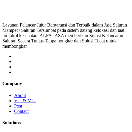
saluran mampet bekasi, saluran mampet bogor, salu
Layanan Pelancar Jujur Bergaransi dan Terbaik dalam Jasa Saluran
Mampet / Saluran Tersumbat pada sistem datang kelokasi dan taat
protokol kesehatan. ALFA JASA memberikan Solusi Kelancaran
Saluran Secara Tuntas Tanpa bongkar dan Solusi Tepat untuk
membongkar.
Company
About
Visi & Misi
Post
Contact
Solutions