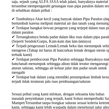
saja, sejauh yang ALFA JASA telah jalani, banyaknya material
tersumbat mempengaruhi genangan ruas pipa paralon dalam ser
di sebabkan dalam prihal :
✔ Tumbuhnya Akar kecil yang banyak dalam Pipa Paralon (da
bertumbuh karena meliputi material air dan tanah yang menum
✔ Terdapat bangkai hewan pengerat yang terjepit dalam ruas p
dalam paralon
✔ Tersangkutnya benda padat dalam liku ruas dalam pipa para
(Seperti Sendok/Garpu, Kain-kain dan lain-lainnya)
✔ Terjadi pengerasan Lemak/Lemak beku dan menumpuk sehi
mengeras (Tahap ini harus di hancurkan lemak dengan mesin sp
terbaik kami)
✔ Terdapat pembocoran Pipa Paralon sehingga Banyaknya mat
batu/tanah menumpuk sehingga aliran tidak teratur mengarungi
aturan saluran, sehingga air keluar jalur dan padat susah untuk
mengalir
✔ Terdapat bak dalam yang memiliki penumpukan limbah keras
terjadi tidak teraturan jalu ruas pembuangan/saluran
Sesuai prihal yang kami infokan, dengan seksama kita bahas
masalah penymbatan yang terjadi, kami Solusi memperbaiki Sa
Mampet/Tersumbat tanpa bongkar saluran sesuai kriteria keten
kami, sehingga kami lebih waspada dalam menelusuri jalur alir