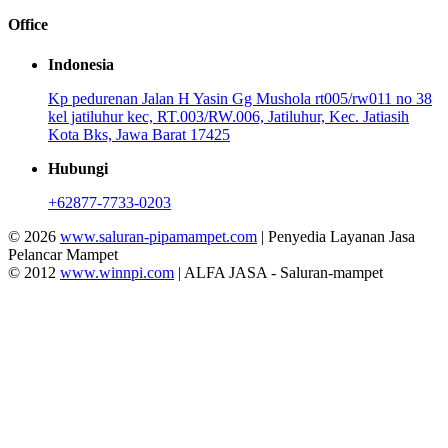
Office
Indonesia
Kp pedurenan Jalan H Yasin Gg Mushola rt005/rw011 no 38
kel jatiluhur kec, RT.003/RW.006, Jatiluhur, Kec. Jatiasih
Kota Bks, Jawa Barat 17425
Hubungi
+62877-7733-0203
© 2026
www.saluran-pipamampet.com
| Penyedia Layanan Jasa
Pelancar Mampet
© 2012
www.winnpi.com
| ALFA JASA - Saluran-mampet