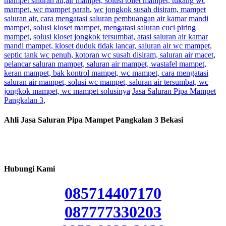
mampet saluran air,air mampet, solusi toilet mampet, tukang wc
mampet, wc mampet parah
,
wc jongkok susah disiram, mampet
saluran air, cara mengatasi saluran pembuangan air kamar mandi
mampet, solusi kloset mampet, mengatasi saluran cuci piring
mampet
,
solusi kloset jongkok tersumbat, atasi saluran air kamar
mandi mampet, kloset duduk tidak lancar, saluran air wc mampet,
septic tank wc penuh, kotoran wc susah disiram, saluran air macet
,
pelancar saluran mampet, saluran air mampet, wastafel mampet,
keran mampet, bak kontrol mampet, wc mampet, cara mengatasi
saluran air mampet, solusi wc mampet, saluran air tersumbat, wc
jongkok mampet, wc mampet solusinya
Jasa Saluran Pipa Mampet
Pangkalan 3
,
Ahli Jasa Saluran Pipa Mampet Pangkalan 3 Bekasi
Hubungi Kami
085714407170
087777330203