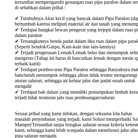
tersumbat mempengaruhi genangan ruas pipa paralon dalam ser
di sebabkan dalam prihal :
✔ Tumbuhnya Akar kecil yang banyak dalam Pipa Paralon (da
bertumbuh karena meliputi material air dan tanah yang menum
✔ Terdapat bangkai hewan pengerat yang terjepit dalam ruas p
dalam paralon
✔ Tersangkutnya benda padat dalam liku ruas dalam pipa para
(Seperti Sendok/Garpu, Kain-kain dan lain-lainnya)
✔ Terjadi pengerasan Lemak/Lemak beku dan menumpuk sehi
mengeras (Tahap ini harus di hancurkan lemak dengan mesin sp
terbaik kami)
✔ Terdapat pembocoran Pipa Paralon sehingga Banyaknya mat
batu/tanah menumpuk sehingga aliran tidak teratur mengarungi
aturan saluran, sehingga air keluar jalur dan padat susah untuk
mengalir
✔ Terdapat bak dalam yang memiliki penumpukan limbah keras
terjadi tidak teraturan jalu ruas pembuangan/saluran
Sesuai prihal yang kami infokan, dengan seksama kita bahas
masalah penymbatan yang terjadi, kami Solusi memperbaiki Sa
Mampet/Tersumbat tanpa bongkar saluran sesuai kriteria keten
kami, sehingga kami lebih waspada dalam menelusuri jalur alir
pipa saluran mengalir.