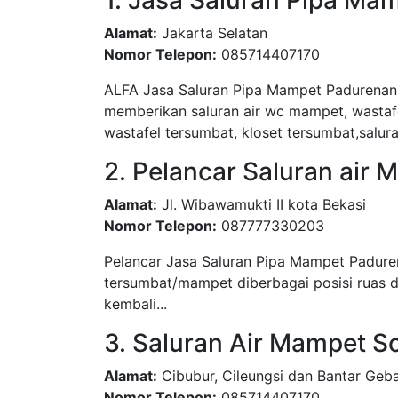
1. Jasa Saluran Pipa M
Alamat:
Jakarta Selatan
Nomor Telepon:
085714407170
ALFA Jasa Saluran Pipa Mampet Padurenan 
memberikan saluran air wc mampet, wasta
wastafel tersumbat, kloset tersumbat,salura
2. Pelancar Saluran air
Alamat:
Jl. Wibawamukti II kota Bekasi
Nomor Telepon:
087777330203
Pelancar Jasa Saluran Pipa Mampet Padure
tersumbat/mampet diberbagai posisi ruas d
kembali...
3. Saluran Air Mampet S
Alamat:
Cibubur, Cileungsi dan Bantar Geb
Nomor Telepon:
085714407170