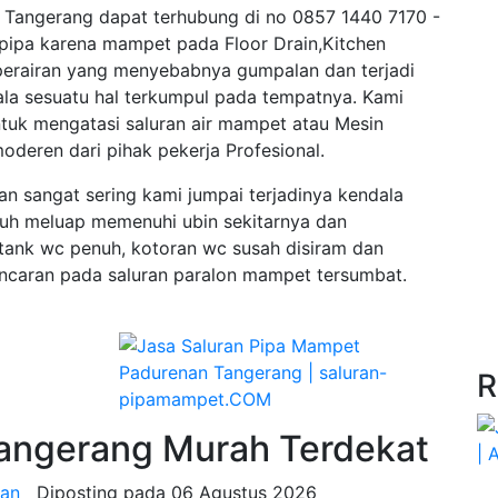
Tangerang dapat terhubung di no 0857 1440 7170 -
pipa karena mampet pada Floor Drain,Kitchen
 perairan yang menyebabnya gumpalan dan terjadi
a sesuatu hal terkumpul pada tempatnya. Kami
ntuk mengatasi saluran air mampet atau Mesin
deren dari pihak pekerja Profesional.
nan sangat sering kami jumpai terjadinya kendala
h meluap memenuhi ubin sekitarnya dan
 tank wc penuh, kotoran wc susah disiram dan
lancaran pada saluran paralon mampet tersumbat.
R
angerang Murah Terdekat
nan
Diposting pada
06 Agustus 2026