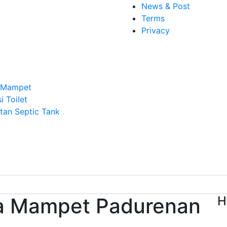
News & Post
Terms
Privacy
n Mampet
i Toilet
an Septic Tank
pa Mampet Padurenan
H