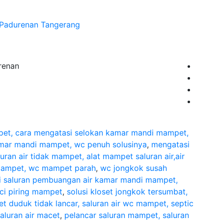
 Padurenan Tangerang
renan
mpet, cara mengatasi selokan kamar mandi mampet,
kamar mandi mampet, wc penuh solusinya
,
mengatasi
ran air tidak mampet, alat mampet saluran air,air
 mampet, wc mampet parah
,
wc jongkok susah
si saluran pembuangan air kamar mandi mampet,
uci piring mampet
,
solusi kloset jongkok tersumbat,
et duduk tidak lancar, saluran air wc mampet, septic
aluran air macet
,
pelancar saluran mampet, saluran