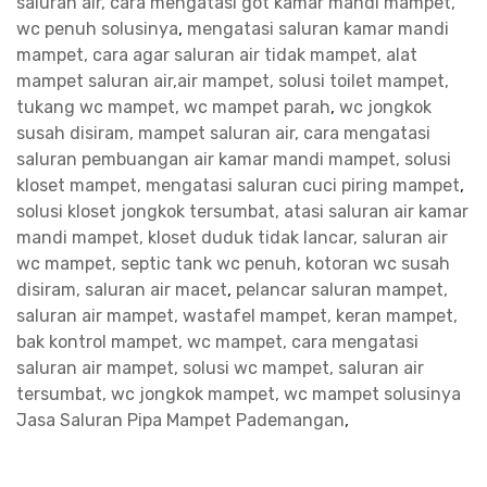
saluran air, cara mengatasi got kamar mandi mampet,
wc penuh solusinya
,
mengatasi saluran kamar mandi
mampet, cara agar saluran air tidak mampet, alat
mampet saluran air,air mampet, solusi toilet mampet,
tukang wc mampet, wc mampet parah
,
wc jongkok
susah disiram, mampet saluran air, cara mengatasi
saluran pembuangan air kamar mandi mampet, solusi
kloset mampet, mengatasi saluran cuci piring mampet
,
solusi kloset jongkok tersumbat, atasi saluran air kamar
mandi mampet, kloset duduk tidak lancar, saluran air
wc mampet, septic tank wc penuh, kotoran wc susah
disiram, saluran air macet
,
pelancar saluran mampet,
saluran air mampet, wastafel mampet, keran mampet,
bak kontrol mampet, wc mampet, cara mengatasi
saluran air mampet, solusi wc mampet, saluran air
tersumbat, wc jongkok mampet, wc mampet solusinya
Jasa Saluran Pipa Mampet Pademangan
,