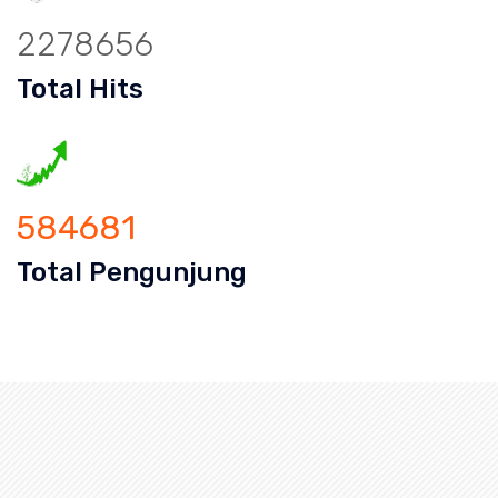
2278656
Total Hits
584681
Total Pengunjung
uran mampet bekasi, saluran mampet b