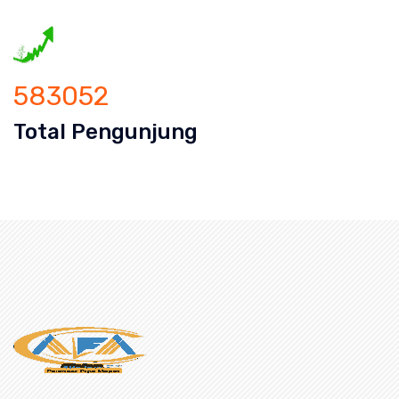
583052
Total Pengunjung
an mampet bekasi, saluran mampet bo