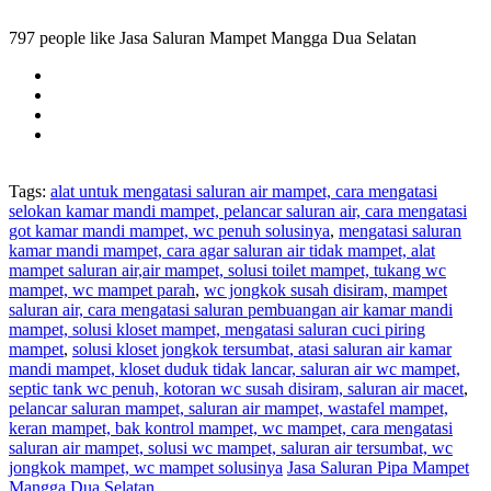
797 people like Jasa Saluran Mampet Mangga Dua Selatan
Tags:
alat untuk mengatasi saluran air mampet, cara mengatasi
selokan kamar mandi mampet, pelancar saluran air, cara mengatasi
got kamar mandi mampet, wc penuh solusinya
,
mengatasi saluran
kamar mandi mampet, cara agar saluran air tidak mampet, alat
mampet saluran air,air mampet, solusi toilet mampet, tukang wc
mampet, wc mampet parah
,
wc jongkok susah disiram, mampet
saluran air, cara mengatasi saluran pembuangan air kamar mandi
mampet, solusi kloset mampet, mengatasi saluran cuci piring
mampet
,
solusi kloset jongkok tersumbat, atasi saluran air kamar
mandi mampet, kloset duduk tidak lancar, saluran air wc mampet,
septic tank wc penuh, kotoran wc susah disiram, saluran air macet
,
pelancar saluran mampet, saluran air mampet, wastafel mampet,
keran mampet, bak kontrol mampet, wc mampet, cara mengatasi
saluran air mampet, solusi wc mampet, saluran air tersumbat, wc
jongkok mampet, wc mampet solusinya
Jasa Saluran Pipa Mampet
Mangga Dua Selatan
,