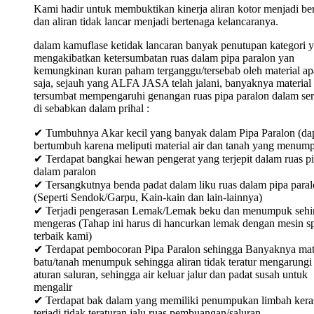
Kami hadir untuk membuktikan kinerja aliran kotor menjadi ber
dan aliran tidak lancar menjadi bertenaga kelancaranya.
dalam kamuflase ketidak lancaran banyak penutupan kategori 
mengakibatkan ketersumbatan ruas dalam pipa paralon yan
kemungkinan kuran paham terganggu/tersebab oleh material ap
saja, sejauh yang ALFA JASA telah jalani, banyaknya material
tersumbat mempengaruhi genangan ruas pipa paralon dalam ser
di sebabkan dalam prihal :
✔ Tumbuhnya Akar kecil yang banyak dalam Pipa Paralon (da
bertumbuh karena meliputi material air dan tanah yang menum
✔ Terdapat bangkai hewan pengerat yang terjepit dalam ruas p
dalam paralon
✔ Tersangkutnya benda padat dalam liku ruas dalam pipa para
(Seperti Sendok/Garpu, Kain-kain dan lain-lainnya)
✔ Terjadi pengerasan Lemak/Lemak beku dan menumpuk sehi
mengeras (Tahap ini harus di hancurkan lemak dengan mesin sp
terbaik kami)
✔ Terdapat pembocoran Pipa Paralon sehingga Banyaknya mat
batu/tanah menumpuk sehingga aliran tidak teratur mengarungi
aturan saluran, sehingga air keluar jalur dan padat susah untuk
mengalir
✔ Terdapat bak dalam yang memiliki penumpukan limbah keras
terjadi tidak teraturan jalu ruas pembuangan/saluran