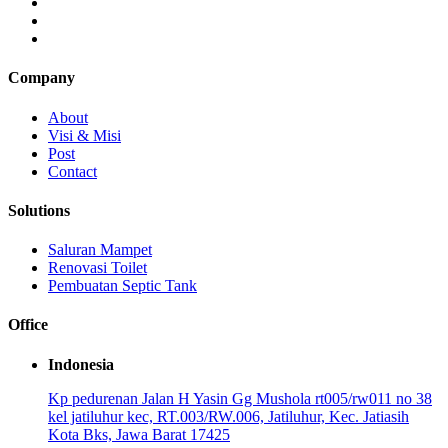
Company
About
Visi & Misi
Post
Contact
Solutions
Saluran Mampet
Renovasi Toilet
Pembuatan Septic Tank
Office
Indonesia
Kp pedurenan Jalan H Yasin Gg Mushola rt005/rw011 no 38
kel jatiluhur kec, RT.003/RW.006, Jatiluhur, Kec. Jatiasih
Kota Bks, Jawa Barat 17425