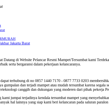
at
t
arat
t TERMURAH
akbar Jakarta Barat
t Datang di Website Pelancar Resmi Mampet/Tersumbat kami Terdekat d
aik serta bergaransi dalam pekerjaan kelancaranya.
dapat terhubung di no 0857 1440 7170 - 0877 7733 0203 membersihkan
a gumpalan dan terjadi mampet atau mudah tersumbat karena segala se
berteknologi canggih dan dukungan yang moderen dari pihak pekerja Pr
ring kami jumpai terjadinya kendala tersumbat mampet yang menyebabk
anyak hal lainnya yang siap kami beri kelancaran pada saluran paralo