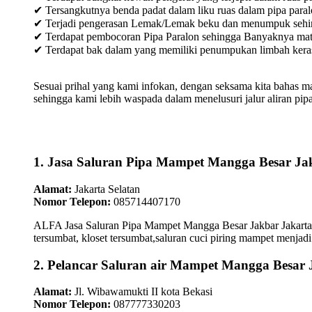
✔ Tersangkutnya benda padat dalam liku ruas dalam pipa paral
✔ Terjadi pengerasan Lemak/Lemak beku dan menumpuk sehingg
✔ Terdapat pembocoran Pipa Paralon sehingga Banyaknya materia
✔ Terdapat bak dalam yang memiliki penumpukan limbah keras /
Sesuai prihal yang kami infokan, dengan seksama kita bahas m
sehingga kami lebih waspada dalam menelusuri jalur aliran pipa
1. Jasa Saluran Pipa Mampet Mangga Besar Ja
Alamat:
Jakarta Selatan
Nomor Telepon:
085714407170
ALFA Jasa Saluran Pipa Mampet Mangga Besar Jakbar Jakarta B
tersumbat, kloset tersumbat,saluran cuci piring mampet menjadi 
2. Pelancar Saluran air Mampet Mangga Besar 
Alamat:
Jl. Wibawamukti II kota Bekasi
Nomor Telepon:
087777330203