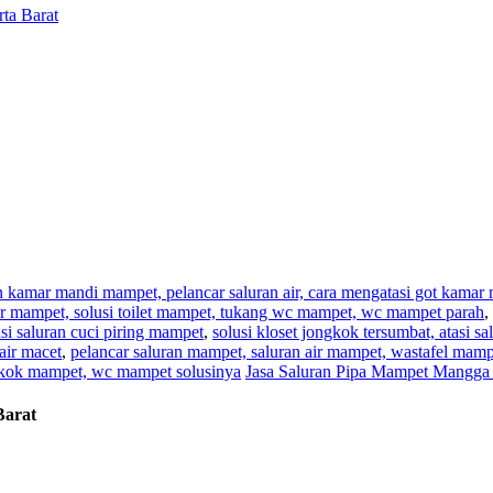
ta Barat
an kamar mandi mampet, pelancar saluran air, cara mengatasi got kama
,air mampet, solusi toilet mampet, tukang wc mampet, wc mampet parah
,
i saluran cuci piring mampet
,
solusi kloset jongkok tersumbat, atasi s
air macet
,
pelancar saluran mampet, saluran air mampet, wastafel mam
ngkok mampet, wc mampet solusinya
Jasa Saluran Pipa Mampet Mangga 
Barat