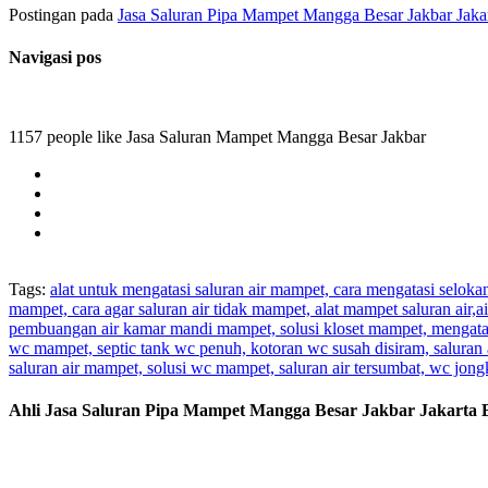
Postingan pada
Jasa Saluran Pipa Mampet Mangga Besar Jakbar Jakar
Navigasi pos
1157 people like Jasa Saluran Mampet Mangga Besar Jakbar
Tags:
alat untuk mengatasi saluran air mampet, cara mengatasi selok
mampet, cara agar saluran air tidak mampet, alat mampet saluran air
pembuangan air kamar mandi mampet, solusi kloset mampet, mengatas
wc mampet, septic tank wc penuh, kotoran wc susah disiram, saluran 
saluran air mampet, solusi wc mampet, saluran air tersumbat, wc jo
Ahli Jasa Saluran Pipa Mampet Mangga Besar Jakbar Jakarta 