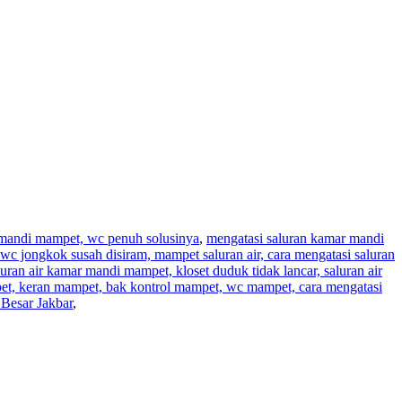
r mandi mampet, wc penuh solusinya
,
mengatasi saluran kamar mandi
wc jongkok susah disiram, mampet saluran air, cara mengatasi saluran
aluran air kamar mandi mampet, kloset duduk tidak lancar, saluran air
pet, keran mampet, bak kontrol mampet, wc mampet, cara mengatasi
Besar Jakbar
,