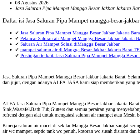
08 Agustus 2026
Jasa Saluran Pipa Mampet Mangga Besar Jakbar Jakarta Bar
Daftar isi Jasa Saluran Pipa Mampet mangga-besar-jakbar
✔
Jasa Saluran Pipa Mampet Mangga Besar Jakbar Jakarta Bara
✔
Pelancar Saluran air Mampet Mangga Besar Jakbar Jakarta B
✔
Saluran Air Mampet Solusi diMangga Besar Jakbar
✔
mampet saluran air di Mangga Besar Jakbar Jakarta Bara
✔
Postingan terkait: Jasa Saluran Pipa Mampet Mangga Besar J
Jasa Saluran Pipa Mampet Mangga Besar Jakbar Jakarta Barat, Selama
dan jujur, dengan adanya ALFA JASA kami siap memberikan yang terb
ALFA Jasa Saluran Pipa Mampet Mangga Besar Jakbar Jakarta Barat 
Sink,Wastafel,Bath Tub,Gutters dan semua perairan yang menyebabny
refrensi dengan alat untuk mengatasi saluran air mampet atau Mesin 
Kinerja saluran air macet di sekitar Mangga Besar Jakbar sangat se
air wc mampet, septic tank wc penuh, kotoran wc susah disiram dan b