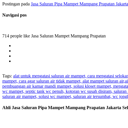
Postingan pada
Jasa Saluran Pipa Mampet Mampang Prapatan Jakarta
Navigasi pos
714 people like Jasa Saluran Mampet Mampang Prapatan
Tags:
alat untuk mengatasi saluran air mampet, cara mengatasi selok
mampet, cara agar saluran air tidak mampet, alat mampet saluran air
pembuangan air kamar mandi mampet, solusi kloset mampet, mengatas
wc mampet, septic tank wc penuh, kotoran wc susah disiram, saluran 
saluran air mampet, solusi wc mampet, saluran air tersumbat, wc jo
Ahli Jasa Saluran Pipa Mampet Mampang Prapatan Jakarta Sel