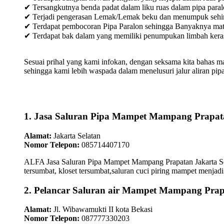
✔ Tersangkutnya benda padat dalam liku ruas dalam pipa paral
✔ Terjadi pengerasan Lemak/Lemak beku dan menumpuk sehingg
✔ Terdapat pembocoran Pipa Paralon sehingga Banyaknya materia
✔ Terdapat bak dalam yang memiliki penumpukan limbah keras /
Sesuai prihal yang kami infokan, dengan seksama kita bahas m
sehingga kami lebih waspada dalam menelusuri jalur aliran pipa
1. Jasa Saluran Pipa Mampet Mampang Prapata
Alamat:
Jakarta Selatan
Nomor Telepon:
085714407170
ALFA Jasa Saluran Pipa Mampet Mampang Prapatan Jakarta Sela
tersumbat, kloset tersumbat,saluran cuci piring mampet menjadi 
2. Pelancar Saluran air Mampet Mampang Prap
Alamat:
Jl. Wibawamukti II kota Bekasi
Nomor Telepon:
087777330203