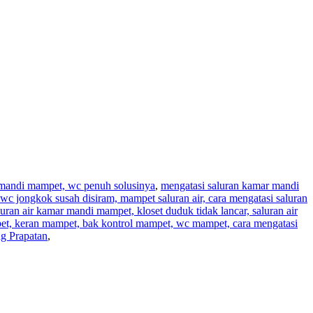
r mandi mampet, wc penuh solusinya
,
mengatasi saluran kamar mandi
wc jongkok susah disiram, mampet saluran air, cara mengatasi saluran
aluran air kamar mandi mampet, kloset duduk tidak lancar, saluran air
pet, keran mampet, bak kontrol mampet, wc mampet, cara mengatasi
g Prapatan
,