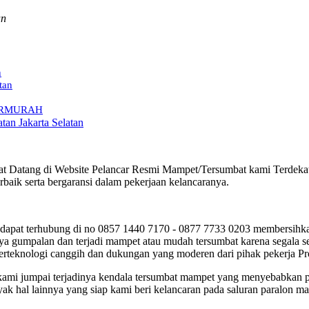
an
n
tan
 TERMURAH
tan Jakarta Selatan
t Datang di Website Pelancar Resmi Mampet/Tersumbat kami Terdekat d
aik serta bergaransi dalam pekerjaan kelancaranya.
apat terhubung di no 0857 1440 7170 - 0877 7733 0203 membersihkan
a gumpalan dan terjadi mampet atau mudah tersumbat karena segala se
berteknologi canggih dan dukungan yang moderen dari pihak pekerja Pr
g kami jumpai terjadinya kendala tersumbat mampet yang menyebabkan 
ak hal lainnya yang siap kami beri kelancaran pada saluran paralon m