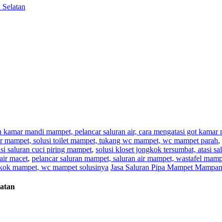
 Selatan
an kamar mandi mampet, pelancar saluran air, cara mengatasi got kama
,air mampet, solusi toilet mampet, tukang wc mampet, wc mampet parah
,
i saluran cuci piring mampet
,
solusi kloset jongkok tersumbat, atasi s
air macet
,
pelancar saluran mampet, saluran air mampet, wastafel mam
ngkok mampet, wc mampet solusinya
Jasa Saluran Pipa Mampet Mampan
atan