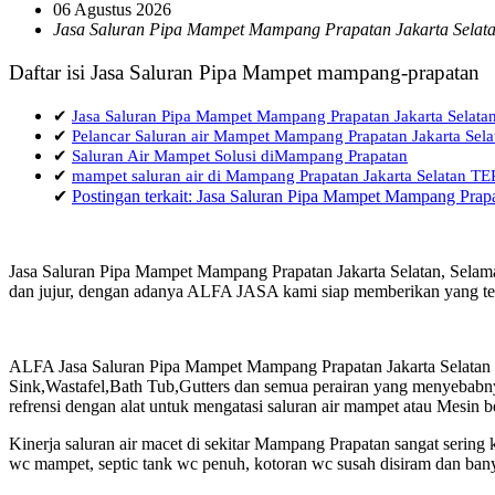
06 Agustus 2026
Jasa Saluran Pipa Mampet Mampang Prapatan Jakarta Selat
Daftar isi Jasa Saluran Pipa Mampet mampang-prapatan
✔
Jasa Saluran Pipa Mampet Mampang Prapatan Jakarta Selata
✔
Pelancar Saluran air Mampet Mampang Prapatan Jakarta Sela
✔
Saluran Air Mampet Solusi diMampang Prapatan
✔
mampet saluran air di Mampang Prapatan Jakarta Selatan
✔
Postingan terkait: Jasa Saluran Pipa Mampet Mampang Prapa
Jasa Saluran Pipa Mampet Mampang Prapatan Jakarta Selatan, Selama
dan jujur, dengan adanya ALFA JASA kami siap memberikan yang terb
ALFA Jasa Saluran Pipa Mampet Mampang Prapatan Jakarta Selatan d
Sink,Wastafel,Bath Tub,Gutters dan semua perairan yang menyebabny
refrensi dengan alat untuk mengatasi saluran air mampet atau Mesin 
Kinerja saluran air macet di sekitar Mampang Prapatan sangat serin
wc mampet, septic tank wc penuh, kotoran wc susah disiram dan bany