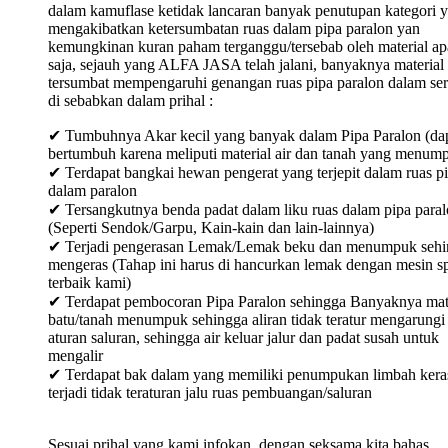
dalam kamuflase ketidak lancaran banyak penutupan kategori 
mengakibatkan ketersumbatan ruas dalam pipa paralon yan
kemungkinan kuran paham terganggu/tersebab oleh material ap
saja, sejauh yang ALFA JASA telah jalani, banyaknya material
tersumbat mempengaruhi genangan ruas pipa paralon dalam ser
di sebabkan dalam prihal :
✔ Tumbuhnya Akar kecil yang banyak dalam Pipa Paralon (da
bertumbuh karena meliputi material air dan tanah yang menum
✔ Terdapat bangkai hewan pengerat yang terjepit dalam ruas p
dalam paralon
✔ Tersangkutnya benda padat dalam liku ruas dalam pipa para
(Seperti Sendok/Garpu, Kain-kain dan lain-lainnya)
✔ Terjadi pengerasan Lemak/Lemak beku dan menumpuk sehi
mengeras (Tahap ini harus di hancurkan lemak dengan mesin sp
terbaik kami)
✔ Terdapat pembocoran Pipa Paralon sehingga Banyaknya mat
batu/tanah menumpuk sehingga aliran tidak teratur mengarungi
aturan saluran, sehingga air keluar jalur dan padat susah untuk
mengalir
✔ Terdapat bak dalam yang memiliki penumpukan limbah keras
terjadi tidak teraturan jalu ruas pembuangan/saluran
Sesuai prihal yang kami infokan, dengan seksama kita bahas