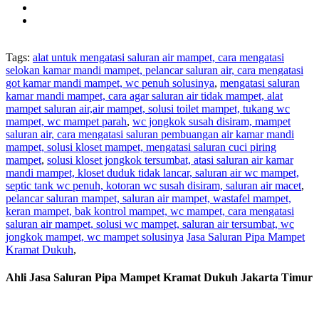
Tags:
alat untuk mengatasi saluran air mampet, cara mengatasi
selokan kamar mandi mampet, pelancar saluran air, cara mengatasi
got kamar mandi mampet, wc penuh solusinya
,
mengatasi saluran
kamar mandi mampet, cara agar saluran air tidak mampet, alat
mampet saluran air,air mampet, solusi toilet mampet, tukang wc
mampet, wc mampet parah
,
wc jongkok susah disiram, mampet
saluran air, cara mengatasi saluran pembuangan air kamar mandi
mampet, solusi kloset mampet, mengatasi saluran cuci piring
mampet
,
solusi kloset jongkok tersumbat, atasi saluran air kamar
mandi mampet, kloset duduk tidak lancar, saluran air wc mampet,
septic tank wc penuh, kotoran wc susah disiram, saluran air macet
,
pelancar saluran mampet, saluran air mampet, wastafel mampet,
keran mampet, bak kontrol mampet, wc mampet, cara mengatasi
saluran air mampet, solusi wc mampet, saluran air tersumbat, wc
jongkok mampet, wc mampet solusinya
Jasa Saluran Pipa Mampet
Kramat Dukuh
,
Ahli Jasa Saluran Pipa Mampet Kramat Dukuh Jakarta Timur