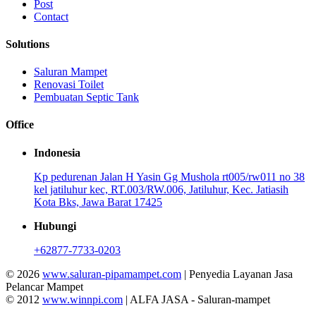
Post
Contact
Solutions
Saluran Mampet
Renovasi Toilet
Pembuatan Septic Tank
Office
Indonesia
Kp pedurenan Jalan H Yasin Gg Mushola rt005/rw011 no 38
kel jatiluhur kec, RT.003/RW.006, Jatiluhur, Kec. Jatiasih
Kota Bks, Jawa Barat 17425
Hubungi
+62877-7733-0203
© 2026
www.saluran-pipamampet.com
| Penyedia Layanan Jasa
Pelancar Mampet
© 2012
www.winnpi.com
| ALFA JASA - Saluran-mampet