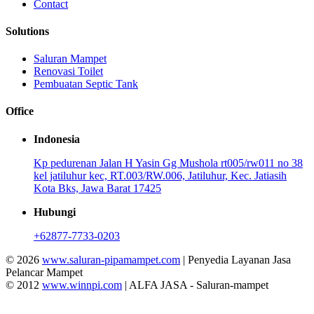
Contact
Solutions
Saluran Mampet
Renovasi Toilet
Pembuatan Septic Tank
Office
Indonesia
Kp pedurenan Jalan H Yasin Gg Mushola rt005/rw011 no 38
kel jatiluhur kec, RT.003/RW.006, Jatiluhur, Kec. Jatiasih
Kota Bks, Jawa Barat 17425
Hubungi
+62877-7733-0203
© 2026
www.saluran-pipamampet.com
| Penyedia Layanan Jasa
Pelancar Mampet
© 2012
www.winnpi.com
| ALFA JASA - Saluran-mampet