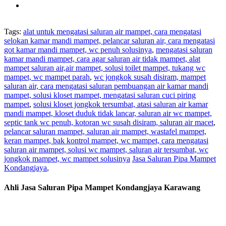
Tags:
alat untuk mengatasi saluran air mampet, cara mengatasi
selokan kamar mandi mampet, pelancar saluran air, cara mengatasi
got kamar mandi mampet, wc penuh solusinya
,
mengatasi saluran
kamar mandi mampet, cara agar saluran air tidak mampet, alat
mampet saluran air,air mampet, solusi toilet mampet, tukang wc
mampet, wc mampet parah
,
wc jongkok susah disiram, mampet
saluran air, cara mengatasi saluran pembuangan air kamar mandi
mampet, solusi kloset mampet, mengatasi saluran cuci piring
mampet
,
solusi kloset jongkok tersumbat, atasi saluran air kamar
mandi mampet, kloset duduk tidak lancar, saluran air wc mampet,
septic tank wc penuh, kotoran wc susah disiram, saluran air macet
,
pelancar saluran mampet, saluran air mampet, wastafel mampet,
keran mampet, bak kontrol mampet, wc mampet, cara mengatasi
saluran air mampet, solusi wc mampet, saluran air tersumbat, wc
jongkok mampet, wc mampet solusinya
Jasa Saluran Pipa Mampet
Kondangjaya
,
Ahli Jasa Saluran Pipa Mampet Kondangjaya Karawang