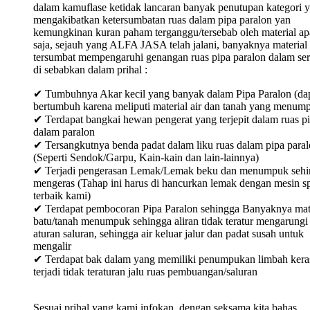
dalam kamuflase ketidak lancaran banyak penutupan kategori 
mengakibatkan ketersumbatan ruas dalam pipa paralon yan
kemungkinan kuran paham terganggu/tersebab oleh material ap
saja, sejauh yang ALFA JASA telah jalani, banyaknya material
tersumbat mempengaruhi genangan ruas pipa paralon dalam ser
di sebabkan dalam prihal :
✔ Tumbuhnya Akar kecil yang banyak dalam Pipa Paralon (da
bertumbuh karena meliputi material air dan tanah yang menum
✔ Terdapat bangkai hewan pengerat yang terjepit dalam ruas p
dalam paralon
✔ Tersangkutnya benda padat dalam liku ruas dalam pipa para
(Seperti Sendok/Garpu, Kain-kain dan lain-lainnya)
✔ Terjadi pengerasan Lemak/Lemak beku dan menumpuk sehi
mengeras (Tahap ini harus di hancurkan lemak dengan mesin sp
terbaik kami)
✔ Terdapat pembocoran Pipa Paralon sehingga Banyaknya mat
batu/tanah menumpuk sehingga aliran tidak teratur mengarungi
aturan saluran, sehingga air keluar jalur dan padat susah untuk
mengalir
✔ Terdapat bak dalam yang memiliki penumpukan limbah keras
terjadi tidak teraturan jalu ruas pembuangan/saluran
Sesuai prihal yang kami infokan, dengan seksama kita bahas