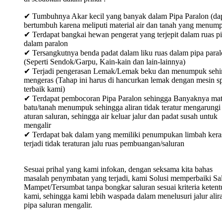
✔ Tumbuhnya Akar kecil yang banyak dalam Pipa Paralon (da
bertumbuh karena meliputi material air dan tanah yang menum
✔ Terdapat bangkai hewan pengerat yang terjepit dalam ruas p
dalam paralon
✔ Tersangkutnya benda padat dalam liku ruas dalam pipa para
(Seperti Sendok/Garpu, Kain-kain dan lain-lainnya)
✔ Terjadi pengerasan Lemak/Lemak beku dan menumpuk sehi
mengeras (Tahap ini harus di hancurkan lemak dengan mesin sp
terbaik kami)
✔ Terdapat pembocoran Pipa Paralon sehingga Banyaknya mat
batu/tanah menumpuk sehingga aliran tidak teratur mengarungi
aturan saluran, sehingga air keluar jalur dan padat susah untuk
mengalir
✔ Terdapat bak dalam yang memiliki penumpukan limbah keras
terjadi tidak teraturan jalu ruas pembuangan/saluran
Sesuai prihal yang kami infokan, dengan seksama kita bahas
masalah penymbatan yang terjadi, kami Solusi memperbaiki Sa
Mampet/Tersumbat tanpa bongkar saluran sesuai kriteria keten
kami, sehingga kami lebih waspada dalam menelusuri jalur alir
pipa saluran mengalir.