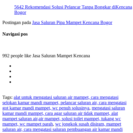
5642 Rekomendasi Solusi Pelancar Tanpa Bongkar diKencana
Bogor
Postingan pada
Jasa Saluran Pipa Mampet Kencana Bogor
Navigasi pos
992 people like Jasa Saluran Mampet Kencana
Tags:
alat untuk mengatasi saluran air mampet, cara mengatasi
selokan kamar mandi mampet, pelancar saluran air, cara mengatasi
got kamar mandi mampet, wc penuh solusinya
,
mengatasi saluran
kamar mandi mampet, cara agar saluran air tidak mampet, alat
mampet saluran air,air mampet, solusi toilet mampet, tukang wc
mampet, wc mampet parah
,
wc jongkok susah disiram, mampet
saluran air, cara mengatasi saluran pembuangan air kamar mandi