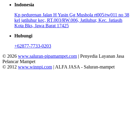
Indonesia
Kp pedurenan Jalan H Yasin Gg Mushola rt005/rw011 no 38
kel jatiluhur kec, RT.003/RW.006, Jatiluhur, Kec. Jatiasih
Kota Bks, Jawa Barat 17425
Hubungi
+62877-7733-0203
© 2026
www.saluran-pipamampet.com
| Penyedia Layanan Jasa
Pelancar Mampet
© 2012
www.winnpi.com
| ALFA JASA - Saluran-mampet