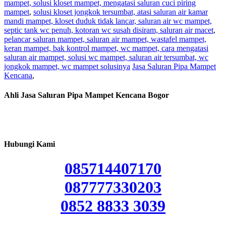
mampet, solusi kloset mampet, mengatasi saluran cuci piring
mampet
,
solusi kloset jongkok tersumbat, atasi saluran air kamar
mandi mampet, kloset duduk tidak lancar, saluran air wc mampet,
septic tank wc penuh, kotoran wc susah disiram, saluran air macet
,
pelancar saluran mampet, saluran air mampet, wastafel mampet,
keran mampet, bak kontrol mampet, wc mampet, cara mengatasi
saluran air mampet, solusi wc mampet, saluran air tersumbat, wc
jongkok mampet, wc mampet solusinya
Jasa Saluran Pipa Mampet
Kencana
,
Ahli Jasa Saluran Pipa Mampet Kencana Bogor
Hubungi Kami
085714407170
087777330203
0852 8833 3039