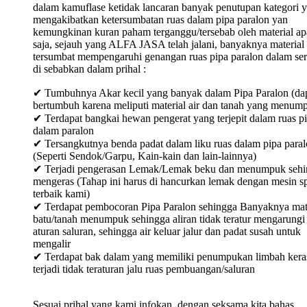
dalam kamuflase ketidak lancaran banyak penutupan kategori 
mengakibatkan ketersumbatan ruas dalam pipa paralon yan
kemungkinan kuran paham terganggu/tersebab oleh material ap
saja, sejauh yang ALFA JASA telah jalani, banyaknya material
tersumbat mempengaruhi genangan ruas pipa paralon dalam ser
di sebabkan dalam prihal :
✔ Tumbuhnya Akar kecil yang banyak dalam Pipa Paralon (da
bertumbuh karena meliputi material air dan tanah yang menum
✔ Terdapat bangkai hewan pengerat yang terjepit dalam ruas p
dalam paralon
✔ Tersangkutnya benda padat dalam liku ruas dalam pipa para
(Seperti Sendok/Garpu, Kain-kain dan lain-lainnya)
✔ Terjadi pengerasan Lemak/Lemak beku dan menumpuk sehi
mengeras (Tahap ini harus di hancurkan lemak dengan mesin sp
terbaik kami)
✔ Terdapat pembocoran Pipa Paralon sehingga Banyaknya mat
batu/tanah menumpuk sehingga aliran tidak teratur mengarungi
aturan saluran, sehingga air keluar jalur dan padat susah untuk
mengalir
✔ Terdapat bak dalam yang memiliki penumpukan limbah keras
terjadi tidak teraturan jalu ruas pembuangan/saluran
Sesuai prihal yang kami infokan, dengan seksama kita bahas