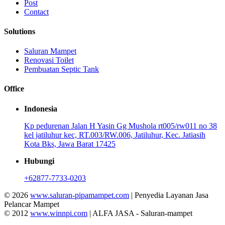
Post
Contact
Solutions
Saluran Mampet
Renovasi Toilet
Pembuatan Septic Tank
Office
Indonesia
Kp pedurenan Jalan H Yasin Gg Mushola rt005/rw011 no 38
kel jatiluhur kec, RT.003/RW.006, Jatiluhur, Kec. Jatiasih
Kota Bks, Jawa Barat 17425
Hubungi
+62877-7733-0203
© 2026
www.saluran-pipamampet.com
| Penyedia Layanan Jasa
Pelancar Mampet
© 2012
www.winnpi.com
| ALFA JASA - Saluran-mampet