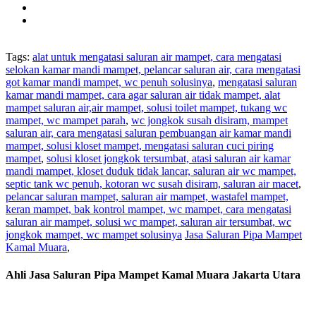
Tags:
alat untuk mengatasi saluran air mampet, cara mengatasi
selokan kamar mandi mampet, pelancar saluran air, cara mengatasi
got kamar mandi mampet, wc penuh solusinya
,
mengatasi saluran
kamar mandi mampet, cara agar saluran air tidak mampet, alat
mampet saluran air,air mampet, solusi toilet mampet, tukang wc
mampet, wc mampet parah
,
wc jongkok susah disiram, mampet
saluran air, cara mengatasi saluran pembuangan air kamar mandi
mampet, solusi kloset mampet, mengatasi saluran cuci piring
mampet
,
solusi kloset jongkok tersumbat, atasi saluran air kamar
mandi mampet, kloset duduk tidak lancar, saluran air wc mampet,
septic tank wc penuh, kotoran wc susah disiram, saluran air macet
,
pelancar saluran mampet, saluran air mampet, wastafel mampet,
keran mampet, bak kontrol mampet, wc mampet, cara mengatasi
saluran air mampet, solusi wc mampet, saluran air tersumbat, wc
jongkok mampet, wc mampet solusinya
Jasa Saluran Pipa Mampet
Kamal Muara
,
Ahli Jasa Saluran Pipa Mampet Kamal Muara Jakarta Utara