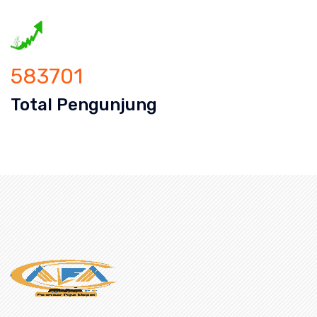
583701
Total Pengunjung
an mampet bekasi, saluran mampet bo