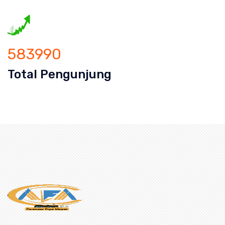
583990
Total Pengunjung
n mampet bekasi, saluran mampet bog