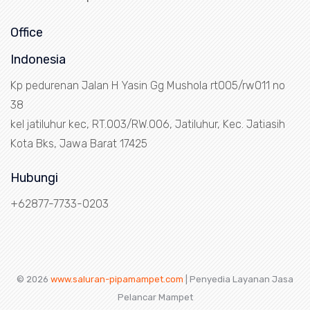
Office
Indonesia
Kp pedurenan Jalan H Yasin Gg Mushola rt005/rw011 no
38
kel jatiluhur kec, RT.003/RW.006, Jatiluhur, Kec. Jatiasih
Kota Bks, Jawa Barat 17425
Hubungi
+62877-7733-0203
© 2026
www.saluran-pipamampet.com
| Penyedia Layanan Jasa
Pelancar Mampet