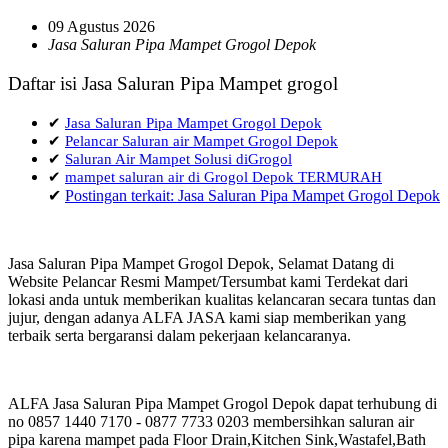
09 Agustus 2026
Jasa Saluran Pipa Mampet Grogol Depok
Daftar isi Jasa Saluran Pipa Mampet grogol
✔
Jasa Saluran Pipa Mampet Grogol Depok
✔
Pelancar Saluran air Mampet Grogol Depok
✔
Saluran Air Mampet Solusi diGrogol
✔
mampet saluran air di Grogol Depok TERMURAH
✔
Postingan terkait: Jasa Saluran Pipa Mampet Grogol Depok
Jasa Saluran Pipa Mampet Grogol Depok, Selamat Datang di
Website Pelancar Resmi Mampet/Tersumbat kami Terdekat dari
lokasi anda untuk memberikan kualitas kelancaran secara tuntas dan
jujur, dengan adanya ALFA JASA kami siap memberikan yang
terbaik serta bergaransi dalam pekerjaan kelancaranya.
ALFA Jasa Saluran Pipa Mampet Grogol Depok dapat terhubung di
no 0857 1440 7170 - 0877 7733 0203 membersihkan saluran air
pipa karena mampet pada Floor Drain,Kitchen Sink,Wastafel,Bath