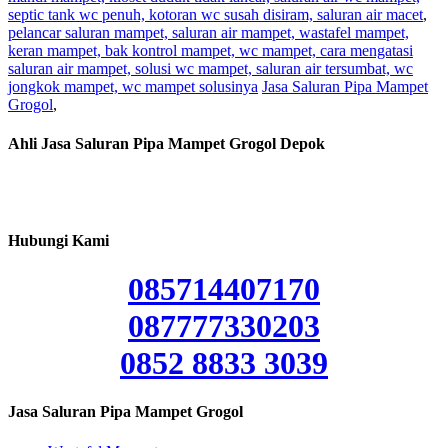
septic tank wc penuh, kotoran wc susah disiram, saluran air macet
,
pelancar saluran mampet, saluran air mampet, wastafel mampet,
keran mampet, bak kontrol mampet, wc mampet, cara mengatasi
saluran air mampet, solusi wc mampet, saluran air tersumbat, wc
jongkok mampet, wc mampet solusinya
Jasa Saluran Pipa Mampet
Grogol
,
Ahli Jasa Saluran Pipa Mampet Grogol Depok
Hubungi Kami
085714407170
087777330203
0852 8833 3039
Jasa Saluran Pipa Mampet Grogol