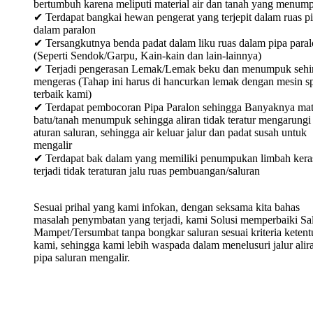
bertumbuh karena meliputi material air dan tanah yang menum
✔ Terdapat bangkai hewan pengerat yang terjepit dalam ruas p
dalam paralon
✔ Tersangkutnya benda padat dalam liku ruas dalam pipa para
(Seperti Sendok/Garpu, Kain-kain dan lain-lainnya)
✔ Terjadi pengerasan Lemak/Lemak beku dan menumpuk sehi
mengeras (Tahap ini harus di hancurkan lemak dengan mesin sp
terbaik kami)
✔ Terdapat pembocoran Pipa Paralon sehingga Banyaknya mat
batu/tanah menumpuk sehingga aliran tidak teratur mengarungi
aturan saluran, sehingga air keluar jalur dan padat susah untuk
mengalir
✔ Terdapat bak dalam yang memiliki penumpukan limbah keras
terjadi tidak teraturan jalu ruas pembuangan/saluran
Sesuai prihal yang kami infokan, dengan seksama kita bahas
masalah penymbatan yang terjadi, kami Solusi memperbaiki Sa
Mampet/Tersumbat tanpa bongkar saluran sesuai kriteria keten
kami, sehingga kami lebih waspada dalam menelusuri jalur alir
pipa saluran mengalir.