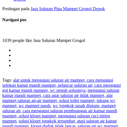
Postingan pada
Jasa Saluran Pipa Mampet Grogol Depok
Navigasi pos
1039 people like Jasa Saluran Mampet Grogol
Tags:
alat untuk mengatasi saluran air mampet, cara mengatasi
selokan kamar mandi mampet, pelancar saluran air, cara mengatasi
got kamar mandi mampet, wc penuh solusinya
,
mengatasi saluran
kamar mandi mampet, cara agar saluran air tidak mampet, alat
mampet saluran air,air mampet, solusi toilet mampet, tukang wc
mampet, wc mampet parah
,
wc jongkok susah disiram, mampet
saluran air, cara mengatasi saluran pembuangan air kamar mandi
mampet, solusi kloset mampet, mengatasi saluran cuci piring
mampet
,
solusi kloset jongkok tersumbat, atasi saluran air kamar
mandi mampet, kloset duduk tidak lancar, saluran air wc mampet,