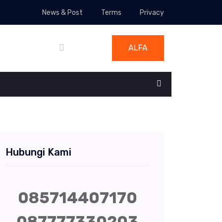
News & Post
Terms
Privacy
ALFA
Hubungi Kami
085714407170
087777330203