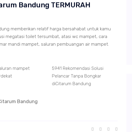
Citarum Bandung TERMURAH
ung memberikan relatif harga bersahabat untuk kamu
si megatasi toilet tersumbat, atasi wc mampet, cara
amar mandi mampet, saluran pembuangan air mampet.
Saluran mampet
5941 Rekomendasi Solusi
rdekat
Pelancar Tanpa Bongkar
diCitarum Bandung
 Citarum Bandung