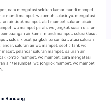
mpet, cara mengatasi selokan kamar mandi mampet,
kamar mandi mampet, wc penuh solusinya
,
mengatasi
ran air tidak mampet, alat mampet saluran air,air
mampet, wc mampet parah
,
wc jongkok susah disiram,
n pembuangan air kamar mandi mampet, solusi kloset
mpet
,
solusi kloset jongkok tersumbat, atasi saluran
 lancar, saluran air wc mampet, septic tank wc
ir macet
,
pelancar saluran mampet, saluran air
bak kontrol mampet, wc mampet, cara mengatasi
uran air tersumbat, wc jongkok mampet, wc mampet
m
,
rum Bandung