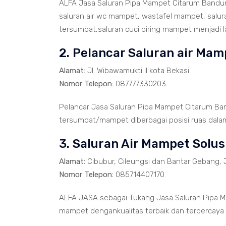
ALFA Jasa Saluran Pipa Mampet Citarum Bandu
saluran air wc mampet, wastafel mampet, salu
tersumbat,saluran cuci piring mampet menjadi la
2. Pelancar Saluran air Ma
Alamat:
Jl. Wibawamukti II kota Bekasi
Nomor Telepon:
087777330203
Pelancar Jasa Saluran Pipa Mampet Citarum Ba
tersumbat/mampet diberbagai posisi ruas dalam 
3. Saluran Air Mampet Solus
Alamat:
Cibubur, Cileungsi dan Bantar Gebang, 
Nomor Telepon:
085714407170
ALFA JASA sebagai Tukang Jasa Saluran Pipa M
mampet dengankualitas terbaik dan terpercaya 