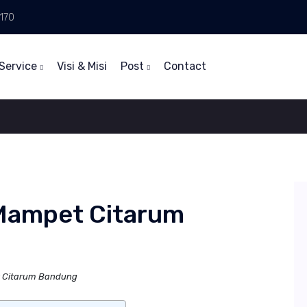
170
Service
Visi & Misi
Post
Contact
 Mampet Citarum
t Citarum Bandung