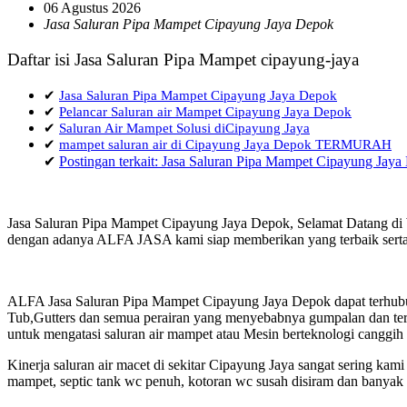
06 Agustus 2026
Jasa Saluran Pipa Mampet Cipayung Jaya Depok
Daftar isi Jasa Saluran Pipa Mampet cipayung-jaya
✔
Jasa Saluran Pipa Mampet Cipayung Jaya Depok
✔
Pelancar Saluran air Mampet Cipayung Jaya Depok
✔
Saluran Air Mampet Solusi diCipayung Jaya
✔
mampet saluran air di Cipayung Jaya Depok TERMURAH
✔
Postingan terkait: Jasa Saluran Pipa Mampet Cipayung Jay
Jasa Saluran Pipa Mampet Cipayung Jaya Depok, Selamat Datang di W
dengan adanya ALFA JASA kami siap memberikan yang terbaik serta 
ALFA Jasa Saluran Pipa Mampet Cipayung Jaya Depok dapat terhubun
Tub,Gutters dan semua perairan yang menyebabnya gumpalan dan terja
untuk mengatasi saluran air mampet atau Mesin berteknologi canggih
Kinerja saluran air macet di sekitar Cipayung Jaya sangat sering k
mampet, septic tank wc penuh, kotoran wc susah disiram dan banyak h