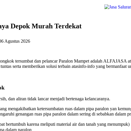
Jaya Depok Murah Terdekat
06 Agustus 2026
 jongkok tersumbat dan pelancar Paralon Mampet adalah ALFAJASA ata
untas serta memberikan solusi terbain atasinfo-info yang bermanfaat u
ok
ih, dan aliran tidak lancar menjadi bertenaga kelancaranya.
ang mengakibatkan ketersumbatan ruas dalam pipa paralon yan kemungk
aruhi genangan ruas pipa paralon dalam sering di sebabkan dalam pri
at bertumbuh karena meliputi material air dan tanah yang menumpuk)
ipa dalam paralon