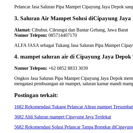
Pelancar Jasa Saluran Pipa Mampet Cipayung Jaya Depok sangat
3. Saluran Air Mampet Solusi diCipayung Jaya
Alamat:
Cibubur, Cileungsi dan Bantar Gebang, Jawa Barat
Nomor Telepon:
085714407170
ALFA JASA sebagai Tukang Jasa Saluran Pipa Mampet Cipayung 
4. mampet saluran air di Cipayung Jaya De
Nomor Telepon:
+62 0852 8833 3039
Ongkos Jasa Saluran Pipa Mampet Cipayung Jaya Depok memberi
mengatasi pembuangan air mampet, saluran kamar mandi mamp
Postingan terkait:
1682 Rekomendasi Tukang Pelancar Aliran mampet Tersumbat
3682 Ahli Saluran mampet Cipayung Jaya Terdekat
5682 Rekomendasi Solusi Pelancar Tanpa Bongkar diCipayun