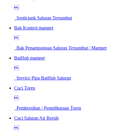

Septictank Saluran Tersumbat
Bak Kontrol mampet

Bak Penampungan Saluran Tersumbat / Mampet
BatHub mampet

Service Pipa BatHub Saluran
Cuci Toren

Pembersihan / Pemeliharaan Toren
Cuci Saluran Air Bersih
