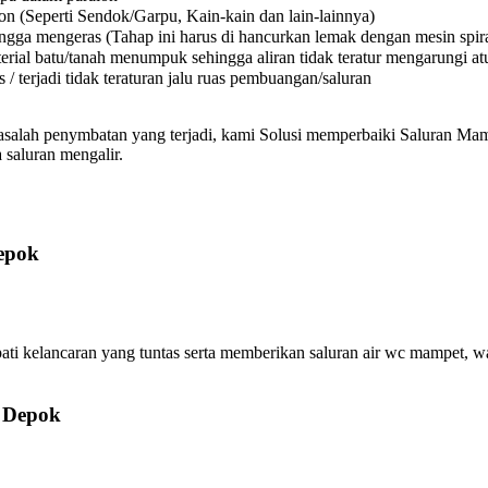
on (Seperti Sendok/Garpu, Kain-kain dan lain-lainnya)
a mengeras (Tahap ini harus di hancurkan lemak dengan mesin spiral
l batu/tanah menumpuk sehingga aliran tidak teratur mengarungi atura
 terjadi tidak teraturan jalu ruas pembuangan/saluran
asalah penymbatan yang terjadi, kami Solusi memperbaiki Saluran Mamp
 saluran mengalir.
epok
kelancaran yang tuntas serta memberikan saluran air wc mampet, was
a Depok