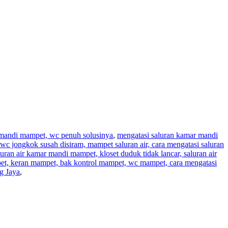
r mandi mampet, wc penuh solusinya
,
mengatasi saluran kamar mandi
wc jongkok susah disiram, mampet saluran air, cara mengatasi saluran
aluran air kamar mandi mampet, kloset duduk tidak lancar, saluran air
pet, keran mampet, bak kontrol mampet, wc mampet, cara mengatasi
g Jaya
,