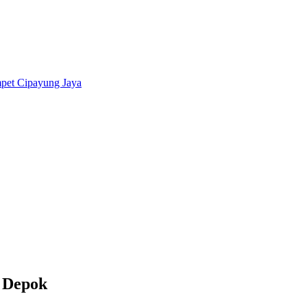
 Depok