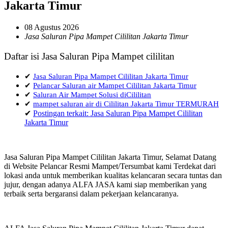
Jakarta Timur
08 Agustus 2026
Jasa Saluran Pipa Mampet Cililitan Jakarta Timur
Daftar isi Jasa Saluran Pipa Mampet cililitan
✔
Jasa Saluran Pipa Mampet Cililitan Jakarta Timur
✔
Pelancar Saluran air Mampet Cililitan Jakarta Timur
✔
Saluran Air Mampet Solusi diCililitan
✔
mampet saluran air di Cililitan Jakarta Timur TERMURAH
✔
Postingan terkait: Jasa Saluran Pipa Mampet Cililitan
Jakarta Timur
Jasa Saluran Pipa Mampet Cililitan Jakarta Timur, Selamat Datang
di Website Pelancar Resmi Mampet/Tersumbat kami Terdekat dari
lokasi anda untuk memberikan kualitas kelancaran secara tuntas dan
jujur, dengan adanya ALFA JASA kami siap memberikan yang
terbaik serta bergaransi dalam pekerjaan kelancaranya.