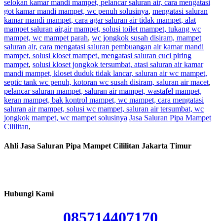
selokan kamar mandi mampet, pelancar saluran air, cara mengatasi
got kamar mandi mampet, wc penuh solusinya
,
mengatasi saluran
kamar mandi mampet, cara agar saluran air tidak mampet, alat
mampet saluran air,air mampet, solusi toilet mampet, tukang wc
mampet, wc mampet parah
,
wc jongkok susah disiram, mampet
saluran air, cara mengatasi saluran pembuangan air kamar mandi
mampet, solusi kloset mampet, mengatasi saluran cuci piring
mampet
,
solusi kloset jongkok tersumbat, atasi saluran air kamar
mandi mampet, kloset duduk tidak lancar, saluran air wc mampet,
septic tank wc penuh, kotoran wc susah disiram, saluran air macet
,
pelancar saluran mampet, saluran air mampet, wastafel mampet,
keran mampet, bak kontrol mampet, wc mampet, cara mengatasi
saluran air mampet, solusi wc mampet, saluran air tersumbat, wc
jongkok mampet, wc mampet solusinya
Jasa Saluran Pipa Mampet
Cililitan
,
Ahli Jasa Saluran Pipa Mampet Cililitan Jakarta Timur
Hubungi Kami
085714407170