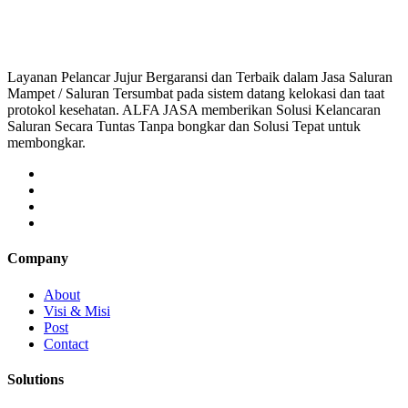
ampet, harga pelancar pipa mampet,tukang pelancar 
Layanan Pelancar Jujur Bergaransi dan Terbaik dalam Jasa Saluran
Mampet / Saluran Tersumbat pada sistem datang kelokasi dan taat
protokol kesehatan. ALFA JASA memberikan Solusi Kelancaran
Saluran Secara Tuntas Tanpa bongkar dan Solusi Tepat untuk
membongkar.
Company
About
Visi & Misi
Post
Contact
Solutions