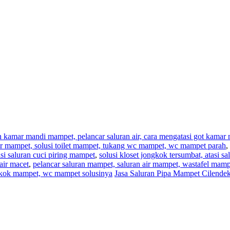
an kamar mandi mampet, pelancar saluran air, cara mengatasi got kama
,air mampet, solusi toilet mampet, tukang wc mampet, wc mampet parah
,
i saluran cuci piring mampet
,
solusi kloset jongkok tersumbat, atasi s
air macet
,
pelancar saluran mampet, saluran air mampet, wastafel mam
ngkok mampet, wc mampet solusinya
Jasa Saluran Pipa Mampet Cilendek