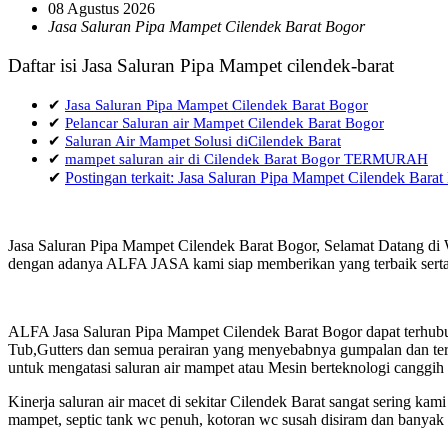
08 Agustus 2026
Jasa Saluran Pipa Mampet Cilendek Barat Bogor
Daftar isi Jasa Saluran Pipa Mampet cilendek-barat
✔
Jasa Saluran Pipa Mampet Cilendek Barat Bogor
✔
Pelancar Saluran air Mampet Cilendek Barat Bogor
✔
Saluran Air Mampet Solusi diCilendek Barat
✔
mampet saluran air di Cilendek Barat Bogor TERMURAH
✔
Postingan terkait: Jasa Saluran Pipa Mampet Cilendek Barat
Jasa Saluran Pipa Mampet Cilendek Barat Bogor, Selamat Datang di W
dengan adanya ALFA JASA kami siap memberikan yang terbaik serta 
ALFA Jasa Saluran Pipa Mampet Cilendek Barat Bogor dapat terhubu
Tub,Gutters dan semua perairan yang menyebabnya gumpalan dan terja
untuk mengatasi saluran air mampet atau Mesin berteknologi canggih
Kinerja saluran air macet di sekitar Cilendek Barat sangat sering 
mampet, septic tank wc penuh, kotoran wc susah disiram dan banyak h