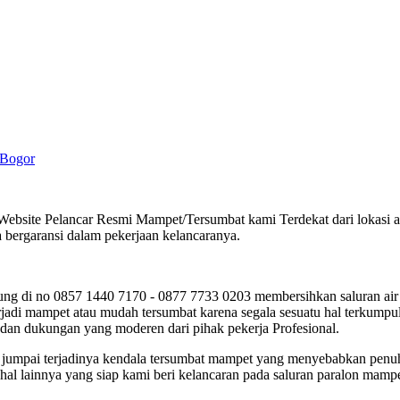
 Bogor
ebsite Pelancar Resmi Mampet/Tersumbat kami Terdekat dari lokasi and
bergaransi dalam pekerjaan kelancaranya.
ng di no 0857 1440 7170 - 0877 7733 0203 membersihkan saluran air 
di mampet atau mudah tersumbat karena segala sesuatu hal terkumpul 
 dan dukungan yang moderen dari pihak pekerja Profesional.
kami jumpai terjadinya kendala tersumbat mampet yang menyebabkan pen
al lainnya yang siap kami beri kelancaran pada saluran paralon mampe