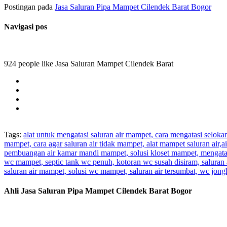
Postingan pada
Jasa Saluran Pipa Mampet Cilendek Barat Bogor
Navigasi pos
924 people like Jasa Saluran Mampet Cilendek Barat
Tags:
alat untuk mengatasi saluran air mampet, cara mengatasi selok
mampet, cara agar saluran air tidak mampet, alat mampet saluran air
pembuangan air kamar mandi mampet, solusi kloset mampet, mengatas
wc mampet, septic tank wc penuh, kotoran wc susah disiram, saluran 
saluran air mampet, solusi wc mampet, saluran air tersumbat, wc jo
Ahli Jasa Saluran Pipa Mampet Cilendek Barat Bogor