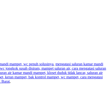
r mandi mampet, wc penuh solusinya
,
mengatasi saluran kamar mandi
wc jongkok susah disiram, mampet saluran air, cara mengatasi saluran
aluran air kamar mandi mampet, kloset duduk tidak lancar, saluran air
pet, keran mampet, bak kontrol mampet, wc mampet, cara mengatasi
 Barat
,