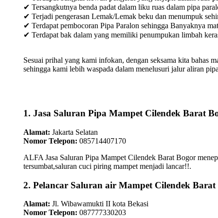
✔ Tersangkutnya benda padat dalam liku ruas dalam pipa paral
✔ Terjadi pengerasan Lemak/Lemak beku dan menumpuk sehingg
✔ Terdapat pembocoran Pipa Paralon sehingga Banyaknya materia
✔ Terdapat bak dalam yang memiliki penumpukan limbah keras /
Sesuai prihal yang kami infokan, dengan seksama kita bahas m
sehingga kami lebih waspada dalam menelusuri jalur aliran pipa
1. Jasa Saluran Pipa Mampet Cilendek Barat B
Alamat:
Jakarta Selatan
Nomor Telepon:
085714407170
ALFA Jasa Saluran Pipa Mampet Cilendek Barat Bogor menepati
tersumbat,saluran cuci piring mampet menjadi lancar!!.
2. Pelancar Saluran air Mampet Cilendek Barat
Alamat:
Jl. Wibawamukti II kota Bekasi
Nomor Telepon:
087777330203