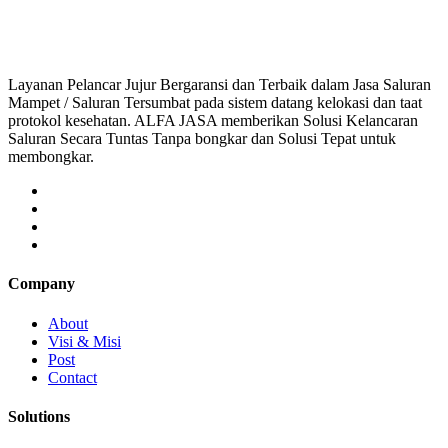
saluran mampet bekasi, saluran mampet bogor, salu
Layanan Pelancar Jujur Bergaransi dan Terbaik dalam Jasa Saluran
Mampet / Saluran Tersumbat pada sistem datang kelokasi dan taat
protokol kesehatan. ALFA JASA memberikan Solusi Kelancaran
Saluran Secara Tuntas Tanpa bongkar dan Solusi Tepat untuk
membongkar.
Company
About
Visi & Misi
Post
Contact
Solutions