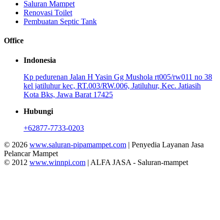
Saluran Mampet
Renovasi Toilet
Pembuatan Septic Tank
Office
Indonesia
Kp pedurenan Jalan H Yasin Gg Mushola rt005/rw011 no 38
kel jatiluhur kec, RT.003/RW.006, Jatiluhur, Kec. Jatiasih
Kota Bks, Jawa Barat 17425
Hubungi
+62877-7733-0203
© 2026
www.saluran-pipamampet.com
| Penyedia Layanan Jasa
Pelancar Mampet
© 2012
www.winnpi.com
| ALFA JASA - Saluran-mampet