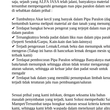
saja, sejauh yang ALFA JASA telah jalani, banyaknya material
tersumbat mempengaruhi genangan ruas pipa paralon dalam ser
di sebabkan dalam prihal :
✔ Tumbuhnya Akar kecil yang banyak dalam Pipa Paralon (da
bertumbuh karena meliputi material air dan tanah yang menum
✔ Terdapat bangkai hewan pengerat yang terjepit dalam ruas p
dalam paralon
✔ Tersangkutnya benda padat dalam liku ruas dalam pipa para
(Seperti Sendok/Garpu, Kain-kain dan lain-lainnya)
✔ Terjadi pengerasan Lemak/Lemak beku dan menumpuk sehi
mengeras (Tahap ini harus di hancurkan lemak dengan mesin sp
terbaik kami)
✔ Terdapat pembocoran Pipa Paralon sehingga Banyaknya mat
batu/tanah menumpuk sehingga aliran tidak teratur mengarungi
aturan saluran, sehingga air keluar jalur dan padat susah untuk
mengalir
✔ Terdapat bak dalam yang memiliki penumpukan limbah keras
terjadi tidak teraturan jalu ruas pembuangan/saluran
Sesuai prihal yang kami infokan, dengan seksama kita bahas
masalah penymbatan yang terjadi, kami Solusi memperbaiki Sa
Mampet/Tersumbat tanpa bongkar saluran sesuai kriteria keten
kami, sehingga kami lebih waspada dalam menelusuri jalur alir