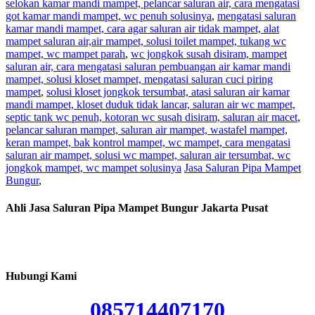
selokan kamar mandi mampet, pelancar saluran air, cara mengatasi
got kamar mandi mampet, wc penuh solusinya
,
mengatasi saluran
kamar mandi mampet, cara agar saluran air tidak mampet, alat
mampet saluran air,air mampet, solusi toilet mampet, tukang wc
mampet, wc mampet parah
,
wc jongkok susah disiram, mampet
saluran air, cara mengatasi saluran pembuangan air kamar mandi
mampet, solusi kloset mampet, mengatasi saluran cuci piring
mampet
,
solusi kloset jongkok tersumbat, atasi saluran air kamar
mandi mampet, kloset duduk tidak lancar, saluran air wc mampet,
septic tank wc penuh, kotoran wc susah disiram, saluran air macet
,
pelancar saluran mampet, saluran air mampet, wastafel mampet,
keran mampet, bak kontrol mampet, wc mampet, cara mengatasi
saluran air mampet, solusi wc mampet, saluran air tersumbat, wc
jongkok mampet, wc mampet solusinya
Jasa Saluran Pipa Mampet
Bungur
,
Ahli Jasa Saluran Pipa Mampet Bungur Jakarta Pusat
Hubungi Kami
085714407170